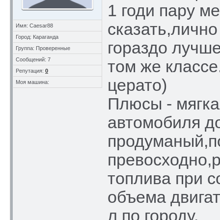
1 годи пару м
сказать,лично
Имя: Caesar88
Город: Караганда
гораздо лучше
Группа: Проверенные
Сообщений: 7
том же классе
Репутация:
0
церато)
Моя машина:
Плюсы - мягка
автомобиля д
продуманый,по
превосходно,р
топлива при с
объема двигат
л по городу.