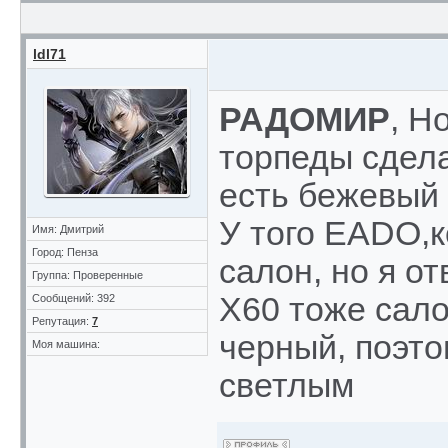
ldl71
РАДОМИР
, Н
торпеды сдела
есть бежевый 
У того EADO,
Имя: Дмитрий
Город: Пенза
салон, но я от
Группа: Проверенные
Х60 тоже сало
Сообщений: 392
Репутация:
7
черный, поэто
Моя машина:
светлым