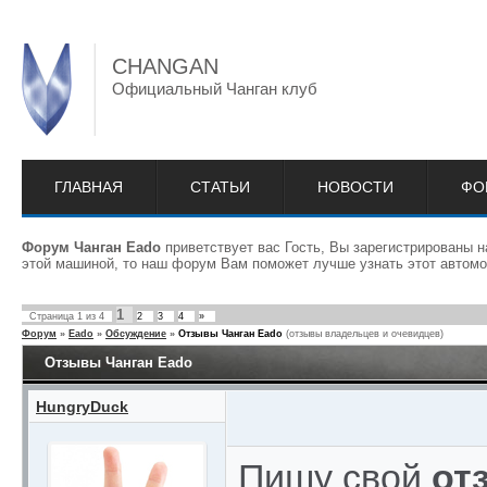
CHANGAN
Официальный Чанган клуб
ГЛАВНАЯ
СТАТЬИ
НОВОСТИ
ФО
Форум Чанган Eado
приветствует вас Гость, Вы зарегистрированы 
этой машиной, то наш форум Вам поможет лучше узнать этот автомо
1
Страница
1
из
4
2
3
4
»
Форум
»
Eado
»
Обсуждение
»
Отзывы Чанган Eado
(отзывы владельцев и очевидцев)
Отзывы Чанган Eado
HungryDuck
Пишу свой
от