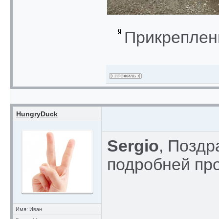
Прикреплен
HungryDuck
Sergio
, Поздр
подробней пр
Имя: Иван