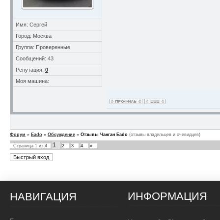
Имя: Сергей
Город: Москва
Группа: Проверенные
Сообщений: 43
Репутация:
0
Моя машина:
Форум
»
Eado
»
Обсуждение
»
Отзывы Чанган Eado
(отзывы владельцев и очевидцев)
1
Страница
1
из
4
2
3
4
»
ИНФОРМАЦИЯ
НАВИГАЦИЯ