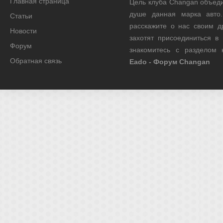
Главная страница
Цель клуба Changan объед
душе данная марка авто.
Статьи
расскажите о нас своим д
Новости
захотят присоединиться в
Форум
знакомитесь с разделом
Обратная связь
Eado - Форум Changan