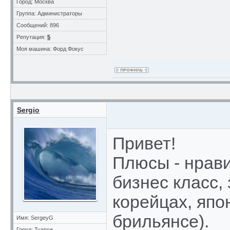
Город: Москва
Группа: Администраторы
Сообщений: 896
Репутация:
5
Моя машина: Форд Фокус
Sergio
Привет!
Плюсы - нрави
бизнес класс, 
корейцах, япон
брильянсе).
Имя: SergeyG
Город: Туапсе