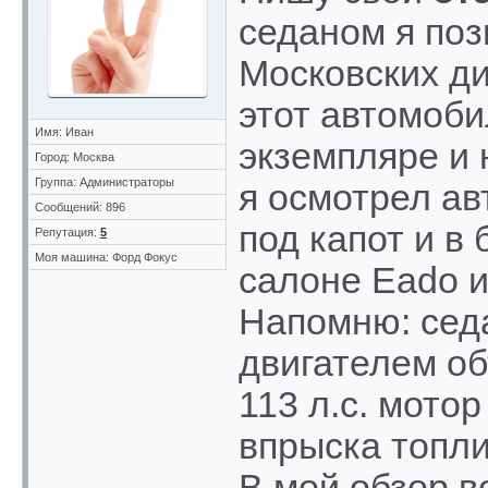
седаном я поз
Московских д
этот автомоби
Имя: Иван
экземпляре и 
Город: Москва
Группа: Администраторы
я осмотрел ав
Сообщений: 896
под капот и в 
Репутация:
5
Моя машина: Форд Фокус
салоне Eado и
Напомню: сед
двигателем о
113 л.с. мото
впрыска топл
В мой обзор в