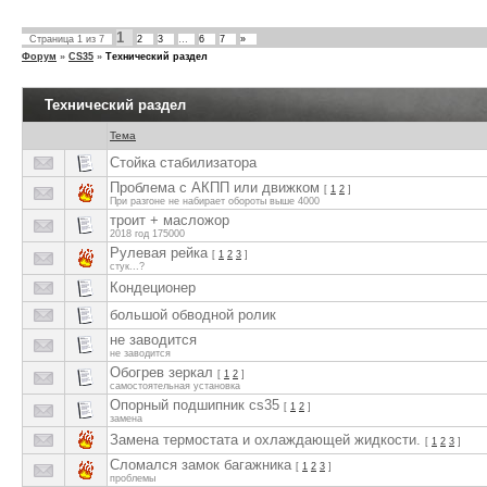
1
Страница
1
из
7
2
3
…
6
7
»
Форум
»
CS35
»
Технический раздел
Технический раздел
Тема
Стойка стабилизатора
Проблема с АКПП или движком
[
1
2
]
При разгоне не набирает обороты выше 4000
троит + масложор
2018 год 175000
Рулевая рейка
[
1
2
3
]
стук...?
Кондеционер
большой обводной ролик
не заводится
не заводится
Обогрев зеркал
[
1
2
]
самостоятельная установка
Опорный подшипник cs35
[
1
2
]
замена
Замена термостата и охлаждающей жидкости.
[
1
2
3
]
Сломался замок багажника
[
1
2
3
]
проблемы