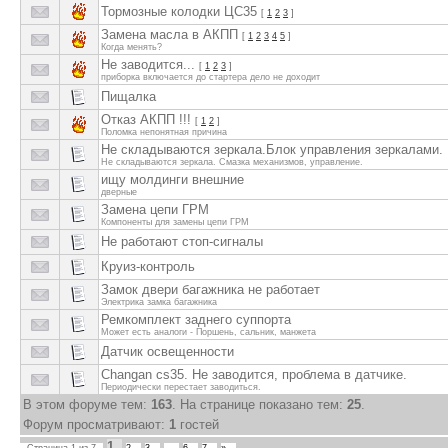
Тормозные колодки ЦС35
[
1
2
3
]
Замена масла в АКПП
[
1
2
3
4
5
]
Когда менять?
Не заводится...
[
1
2
3
]
приборка включается до стартера дело не доходит
Пищалка
Отказ АКПП !!!
[
1
2
]
Поломка непонятная причина
Не складываются зеркала.Блок управления зеркалами.
Не складываются зеркала. Смазка механизмов, управление.
ищу молдинги внешние
дверные
Замена цепи ГРМ
Компоненты для замены цепи ГРМ
Не работают стоп-сигналы
Круиз-контроль
Замок двери багажника не работает
Электрика замка багажника
Ремкомплект заднего суппорта
Может есть аналоги - Поршень, сальник, манжета
Датчик освещенности
Changan cs35. Не заводится, проблема в датчике.
Периодически перестает заводиться.
В этом форуме тем:
163
. На странице показано тем:
25
.
Форум просматривают:
1
гостей
1