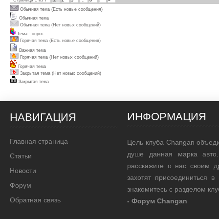
Страница
1
из
7
2
3
…
6
7
»
Обычная тема (Есть новые сообщения)
Обычная тема
Обычная тема (Нет новых сообщений)
Тема - опрос
Горячая тема (Есть новые сообщения)
Важная тема
Горячая тема (Нет новых сообщений)
Горячая тема
Закрытая тема (Нет новых сообщений)
Закрытая тема
ИНФОРМАЦИЯ
НАВИГАЦИЯ
Главная страница
Цель клуба Changan объед
душе данная марка авто.
Статьи
расскажите о нас своим д
Новости
захотят присоединиться в
Форум
знакомитесь с разделом кл
Обратная связь
- Форум Changan