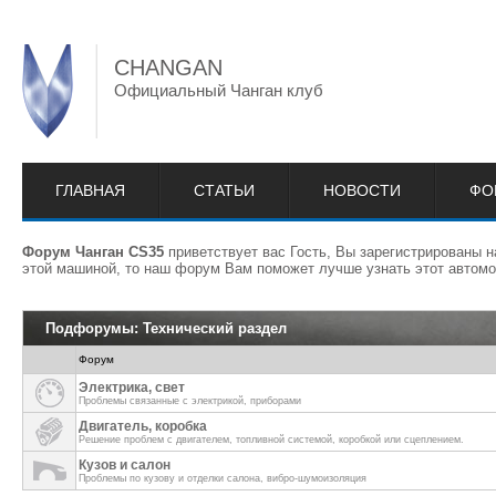
CHANGAN
Официальный Чанган клуб
ГЛАВНАЯ
СТАТЬИ
НОВОСТИ
ФО
Форум Чанган CS35
приветствует вас Гость, Вы зарегистрированы 
этой машиной, то наш форум Вам поможет лучше узнать этот автомо
Подфорумы:
Технический раздел
Форум
Электрика, свет
Проблемы связанные с электрикой, приборами
Двигатель, коробка
Решение проблем с двигателем, топливной системой, коробкой или сцеплением.
Кузов и салон
Проблемы по кузову и отделки салона, вибро-шумоизоляция