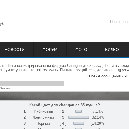
уб
НОВОСТИ
ФОРУМ
ФОТО
ВИДЕО
сть, Вы зарегистрированы на форуме Changan дней назад. Если вы влад
 лучше узнать этот автомобиль. Пишите, общайтесь, делитесь с друзь
[
Новые сообщения
·
Уч
 Чанган)
Какой цвет для changan cs 35 лучше?
1
.
Рубиновый
[
2
]
[7.14%]
2
.
Жемчужный
[
9
]
[32.14%]
3
.
Черный
[
4
]
[14.29%]