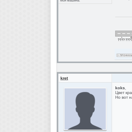
Моя машина:
kret
koks
,
Цвет кр
Но вот н