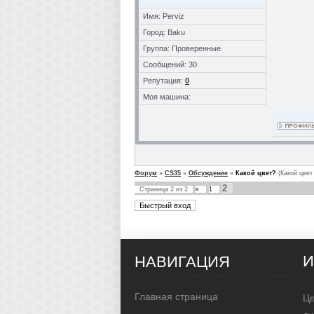
Имя: Perviz
Город: Baku
Группа: Проверенные
Сообщений: 30
Репутация:
0
Моя машина:
Форум
»
CS35
»
Обсуждение
»
Какой цвет?
(Какой цвет
2
Страница
2
из
2
«
1
НАВИГАЦИЯ
Главная страница
Це