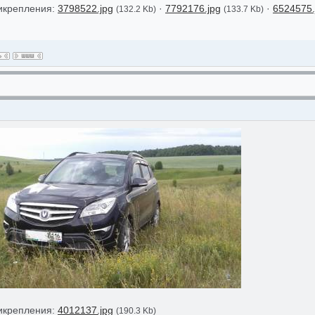
икрепления:
3798522.jpg
·
7792176.jpg
·
6524575.
(132.2 Kb)
(133.7 Kb)
икрепления:
4012137.jpg
(190.3 Kb)