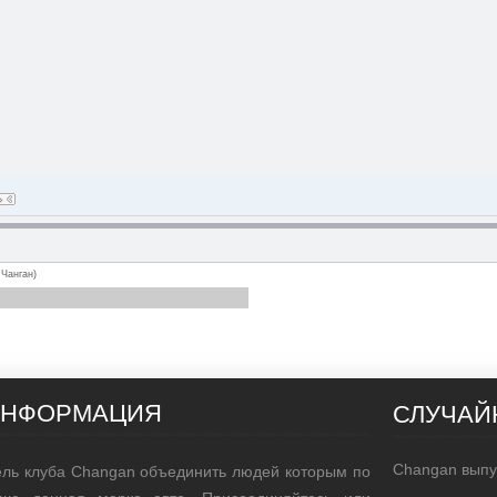
 Чанган)
ИНФОРМАЦИЯ
СЛУЧАЙ
Changan выпус
ль клуба Changan объединить людей которым по