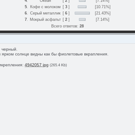
4
.
Океан
[
2
]
[7.14%]
5
.
Кофе с молоком
[
3
]
[10.71%]
6
.
Серый металлик
[
6
]
[21.43%]
7
.
Мокрый асфальт
[
2
]
[7.14%]
Всего ответов:
28
, черный.
и ярком солнце видны как бы фиолетовые вкрапления.
икрепления:
4942057.jpg
(265.4 Kb)