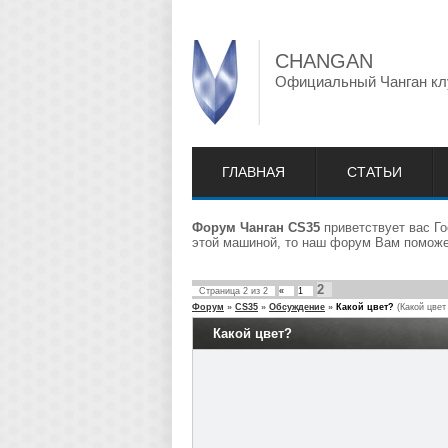
CHANGAN
Официальный Чанган кл
ГЛАВНАЯ
СТАТЬИ
Форум Чанган CS35
приветствует вас Го
этой машиной, то наш форум Вам поможет
2
Страница
2
из
2
«
1
Форум
»
CS35
»
Обсуждение
»
Какой цвет?
(Какой цвет
Какой цвет?