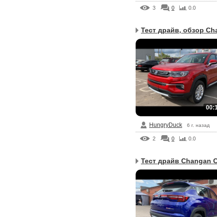
3
0
0.0
Тест драйв, обзор Cha
00:
HungryDuck
6 г. назад
2
0
0.0
Тест драйв Changan C