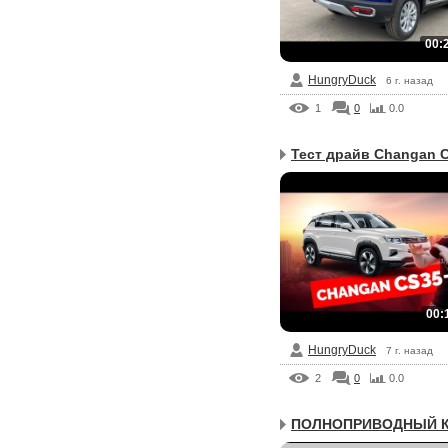
00:
HungryDuck
6 г. назад
1
0
0.0
Тест драйв Changan C
00:
HungryDuck
7 г. назад
2
0
0.0