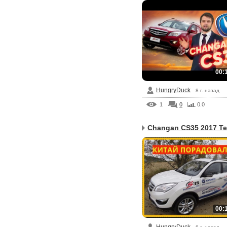
00:
HungryDuck
8 г. назад
1
0
0.0
Changan CS35 2017 Тес
00: