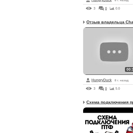
HungryDuck
8 г. назад
3
0
0.0
00:
HungryDuck
8 г. назад
3
0
5.0