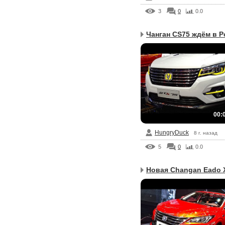
3
0
0.0
Чанган CS75 ждём в Ро
00:
HungryDuck
8 г. назад
5
0
0.0
Новая Changan Eado X