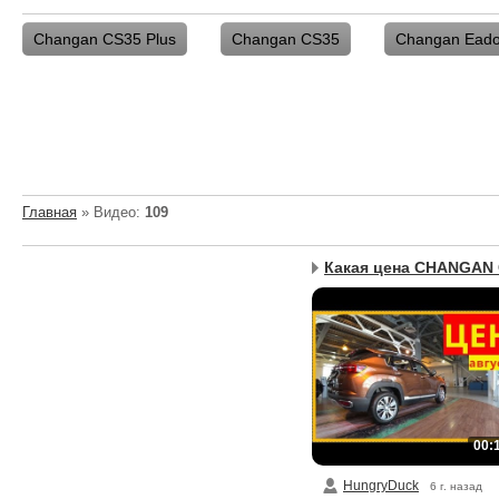
Changan CS35 Plus
Changan CS35
Changan Ead
Главная
»
Видео
:
109
00:
HungryDuck
6 г. назад