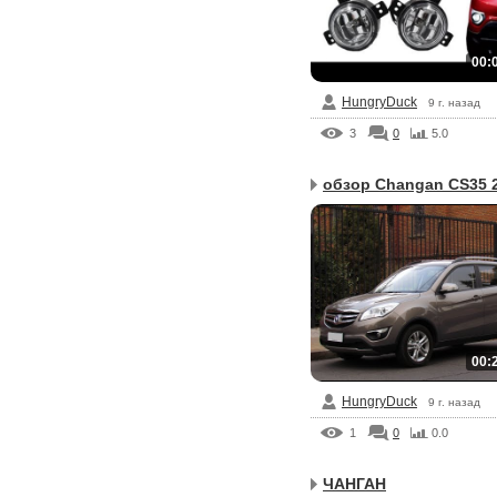
00:
HungryDuck
9 г. назад
3
0
5.0
обзор Changan CS35 2
00:
HungryDuck
9 г. назад
1
0
0.0
ЧАНГАН