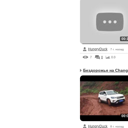
00:
HungryDuck
7 г. назад
7
0
0.0
Бездорожье на Changa
00:
HungryDuck
8 г. назад