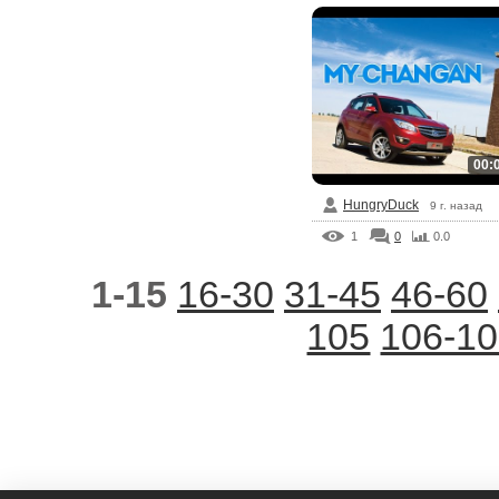
00:
HungryDuck
9 г. назад
1
0
0.0
1-15
16-30
31-45
46-60
105
106-1