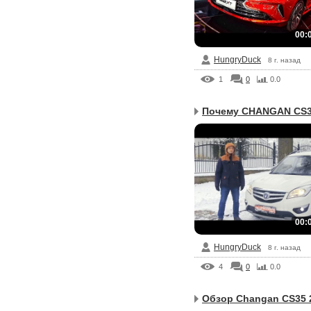
00:
HungryDuck
8 г. назад
1
0
0.0
00:
HungryDuck
8 г. назад
4
0
0.0
Обзор Changan CS35 2