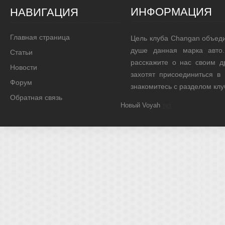
ИНФОРМАЦИЯ
НАВИГАЦИЯ
Главная страница
Цель клуба Changan объед
душе данная марка авто.
Статьи
расскажите о нас своим д
Новости
захотят присоединиться в
Форум
знакомитесь с разделом кл
Обратная связь
Новый Voyah
тут