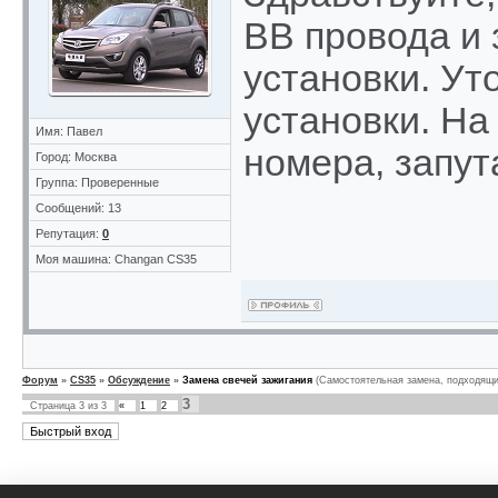
ВВ провода и 
установки. Ут
установки. На
Имя: Павел
номера, запу
Город: Москва
Группа: Проверенные
Сообщений: 13
Репутация:
0
Моя машина: Changan CS35
Форум
»
CS35
»
Обсуждение
»
Замена свечей зажигания
(Самостоятельная замена, подходящи
3
Страница
3
из
3
«
1
2