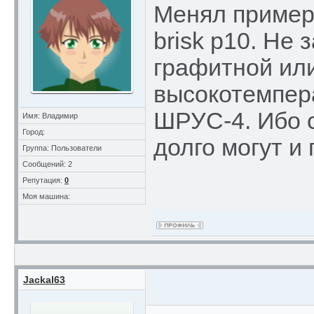
Менял пример
brisk p10. Не
графитной или
высокотемпер
ШРУС-4. Ибо 
Имя: Владимир
Город:
долго могут и 
Группа: Пользователи
Сообщений: 2
Репутация:
0
Моя машина:
Jackal63