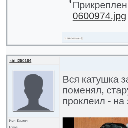
Прикреплен
0600974.jpg
kirill250184
Вся катушка з
поменял, стар
проклеил - на 
Имя: Кирилл
Город: