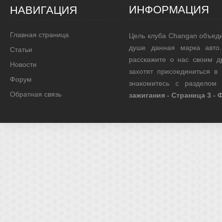
ИНФОРМАЦИЯ
НАВИГАЦИЯ
Главная страница
Цель клуба Changan объед
душе данная марка авто.
Статьи
расскажите о нас своим д
Новости
захотят присоединиться в
Форум
знакомитесь с разделом
Обратная связь
зажигания - Страница 3 -