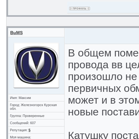
BuMS
В общем помен
провода вв це
произошло не 
первичных обм
может и в это
Имя: Максим
Город: Железногорск Курская
новые постави
обл.
Группа: Проверенные
Сообщений: 607
Репутация:
5
Катушку поста
Моя машина: