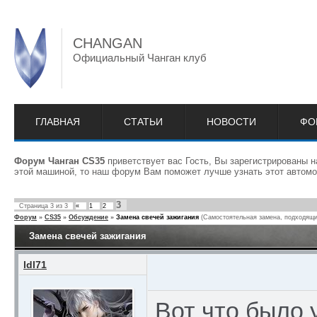
CHANGAN
Официальный Чанган клуб
ГЛАВНАЯ
СТАТЬИ
НОВОСТИ
ФО
Форум Чанган CS35
приветствует вас Гость, Вы зарегистрированы 
этой машиной, то наш форум Вам поможет лучше узнать этот автомо
3
Страница
3
из
3
«
1
2
Форум
»
CS35
»
Обсуждение
»
Замена свечей зажигания
(Самостоятельная замена, подходящи
Замена свечей зажигания
ldl71
Вот что было 