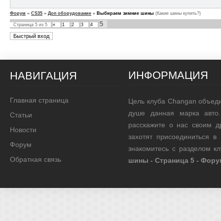
Форум
»
CS35
»
Доп оборудование
»
Выбираем зимние шины
(Какие шины купить?)
5
Страница
5
из
5
«
1
2
3
4
ИНФОРМАЦИЯ
НАВИГАЦИЯ
Главная страница
Цель клуба Changan объед
душе данная марка авто.
Статьи
расскажите о нас своим д
Новости
захотят присоединиться в
Форум
знакомитесь с разделом к
Обратная связь
шины - Страница 5 - Фор