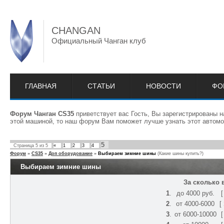
CHANGAN
Официальный Чанган клуб
ГЛАВНАЯ
СТАТЬИ
НОВОСТИ
ФО
Форум Чанган CS35
приветствует вас Гость, Вы зарегистрированы 
этой машиной, то наш форум Вам поможет лучше узнать этот автомо
5
Страница
5
из
5
«
1
2
3
4
Форум
»
CS35
»
Доп оборудование
»
Выбираем зимние шины
(Какие шины купить?)
Выбираем зимние шины
За сколько
1
.
до 4000 руб.
2
.
от 4000-6000
[
3
.
от 6000-10000