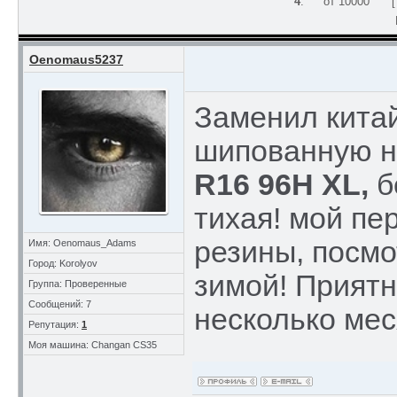
4
.
от 10000
Oenomaus5237
Заменил кита
шипованную 
R16 96H XL,
б
тихая! мой п
резины, посмо
Имя: Oenomaus_Adams
Город: Korolyov
зимой! Прият
Группа: Проверенные
Сообщений: 7
несколько мес
Репутация:
1
Моя машина: Changan CS35