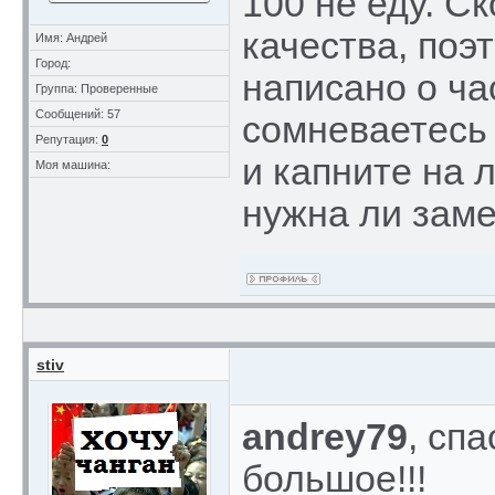
100 не еду. С
качества, поэ
Имя: Андрей
Город:
написано о ча
Группа: Проверенные
Сообщений: 57
сомневаетесь
Репутация:
0
и капните на 
Моя машина:
нужна ли заме
stiv
andrey79
, сп
большое!!!