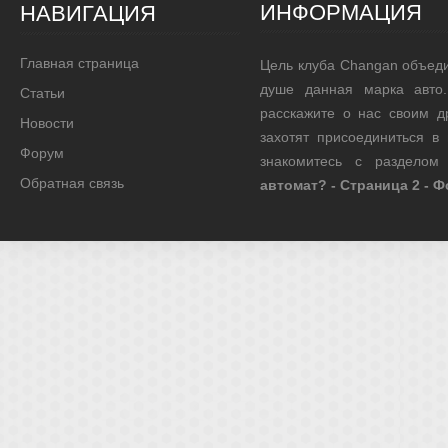
ИНФОРМАЦИЯ
НАВИГАЦИЯ
Главная страница
Цель клуба Changan объед
душе данная марка авто.
Статьи
расскажите о нас своим д
Новости
захотят присоединиться в
Форум
знакомитесь с раздело
Обратная связь
автомат? - Страница 2 - 