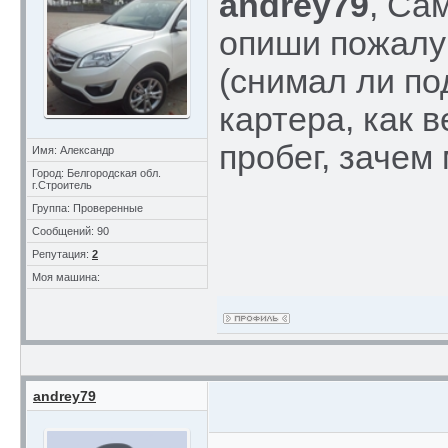
andrey79
, Са
опиши пожалу
(снимал ли по
картера, как 
пробег, зачем 
Имя: Александр
Город: Белгородская обл.
г.Строитель
Группа: Проверенные
Сообщений: 90
Репутация:
2
Моя машина:
andrey79