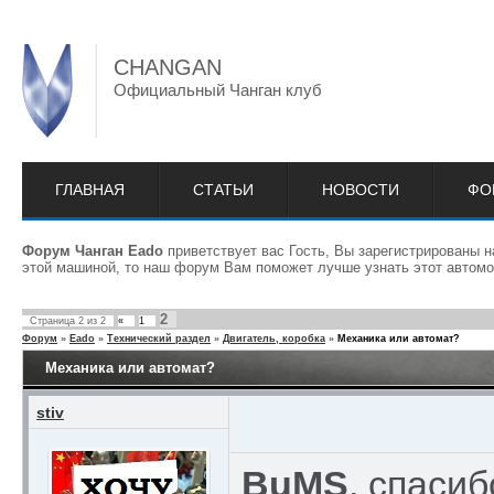
CHANGAN
Официальный Чанган клуб
ГЛАВНАЯ
СТАТЬИ
НОВОСТИ
ФО
Форум Чанган Eado
приветствует вас Гость, Вы зарегистрированы 
этой машиной, то наш форум Вам поможет лучше узнать этот автомо
2
Страница
2
из
2
«
1
Форум
»
Eado
»
Технический раздел
»
Двигатель, коробка
»
Механика или автомат?
Механика или автомат?
stiv
BuMS
, спаси