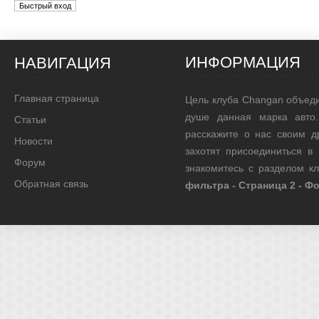
ИНФОРМАЦИЯ
НАВИГАЦИЯ
Главная страница
Цель клуба Changan объед
душе данная марка авто.
Статьи
расскажите о нас своим д
Новости
захотят присоединиться в
Форум
знакомитесь с разделом к
Обратная связь
фильтра - Страница 2 - Ф