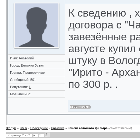
К сведению , 
договора с "Ча
завезённые ра
августе купил
штуку в Вологд
Имя: Анатолий
Город: Великий Устюг
"Ирито - Арха
Группа: Проверенные
Сообщений: 501
по 300 р. .
Репутация:
1
Моя машина:
Форум
»
CS35
»
Обсуждение
»
Практика
»
Замена салонного фильтра
(самостоятельно)
2
Страница
2
из
2
«
1