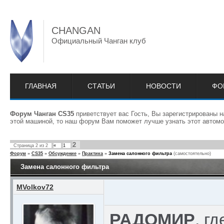
CHANGAN
Официальный Чанган клуб
ГЛАВНАЯ
СТАТЬИ
НОВОСТИ
ФО
Форум Чанган CS35
приветствует вас Гость, Вы зарегистрированы 
этой машиной, то наш форум Вам поможет лучше узнать этот автомо
2
Страница
2
из
2
«
1
Форум
»
CS35
»
Обсуждение
»
Практика
»
Замена салонного фильтра
(самостоятельно)
Замена салонного фильтра
MVolkov72
РАДОМИР
, г