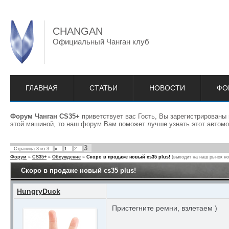
CHANGAN
Официальный Чанган клуб
ГЛАВНАЯ
СТАТЬИ
НОВОСТИ
ФО
Форум Чанган CS35+
приветствует вас Гость, Вы зарегистрированы
этой машиной, то наш форум Вам поможет лучше узнать этот автомо
3
Страница
3
из
3
«
1
2
Форум
»
CS35+
»
Обсуждение
»
Скоро в продаже новый cs35 plus!
(выходит на наш рынок но
Скоро в продаже новый cs35 plus!
HungryDuck
Пристегните ремни, взлетаем )