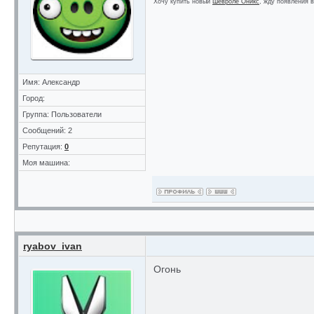
Хочу купить новый
Шевроле Оникс
, жду появления 
Имя: Александр
Город:
Группа: Пользователи
Сообщений: 2
Репутация:
0
Моя машина:
ryabov_ivan
Огонь