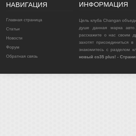
ИНФОРМАЦИЯ
НАВИГАЦИЯ
Главная страница
Цель клуба Changan объед
душе данная марка авто.
Статьи
расскажите о нас своим д
Новости
захотят присоединиться в
Форум
знакомитесь с разделом 
Обратная связь
новый cs35 plus! - Стран