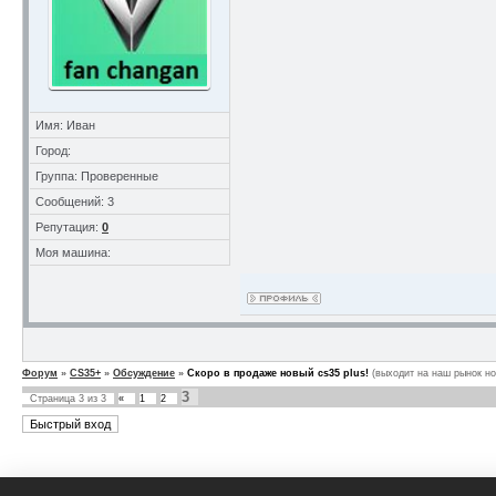
Имя: Иван
Город:
Группа: Проверенные
Сообщений: 3
Репутация:
0
Моя машина:
Форум
»
CS35+
»
Обсуждение
»
Скоро в продаже новый cs35 plus!
(выходит на наш рынок но
3
Страница
3
из
3
«
1
2