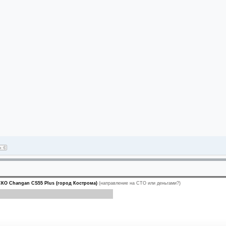
КО Changan CS55 Plus (город Кострома)
(направление на СТО или деньгами?)