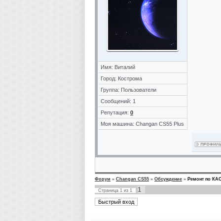
Имя: Виталий
Город: Кострома
Группа: Пользователи
Сообщений: 1
Репутация:
0
Моя машина: Changan CS55 Plus
Форум
»
Changan CS55
»
Обсуждение
»
Ремонт по КАС
1
Страница
1
из
1