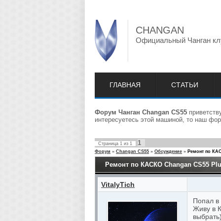
CHANGAN
Официальный Чанган кл
ГЛАВНАЯ
СТАТЬИ
Форум Чанган Changan CS55
приветству
интересуетесь этой машиной, то наш фор
1
Страница
1
из
1
Форум
»
Changan CS55
»
Обсуждение
»
Ремонт по КАС
Ремонт по КАСКО Changan CS55 Plu
VitalyTich
Попал в
Живу в К
выбрать