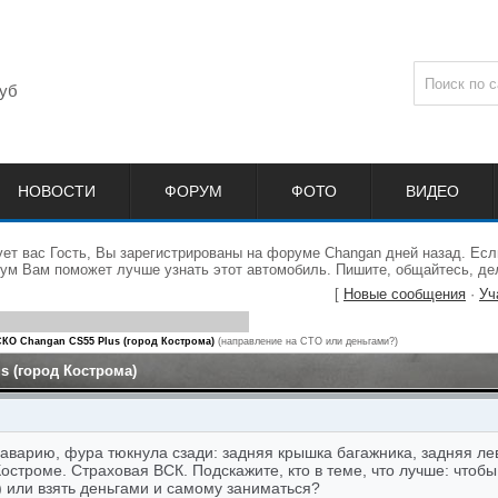
уб
НОВОСТИ
ФОРУМ
ФОТО
ВИДЕО
ет вас Гость, Вы зарегистрированы на форуме Changan дней назад. Есл
ум Вам поможет лучше узнать этот автомобиль. Пишите, общайтесь, де
[
Новые сообщения
·
Уч
КО Changan CS55 Plus (город Кострома)
(направление на СТО или деньгами?)
s (город Кострома)
 аварию, фура тюкнула сзади: задняя крышка багажника, задняя ле
остроме. Страховая ВСК. Подскажите, кто в теме, что лучше: чтоб
) или взять деньгами и самому заниматься?