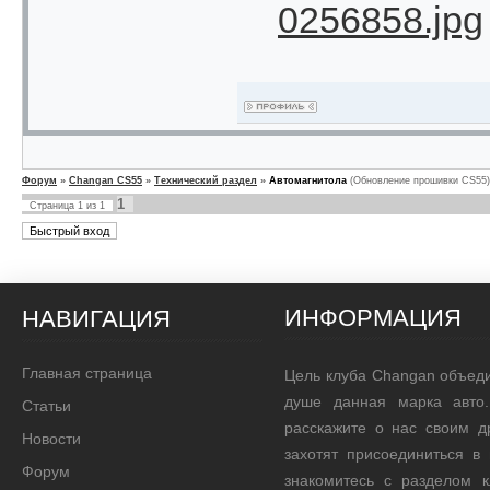
0256858.jpg
Форум
»
Changan CS55
»
Технический раздел
»
Автомагнитола
(Обновление прошивки CS55)
1
Страница
1
из
1
ИНФОРМАЦИЯ
НАВИГАЦИЯ
Главная страница
Цель клуба Changan объед
душе данная марка авто.
Статьи
расскажите о нас своим д
Новости
захотят присоединиться в
Форум
знакомитесь с разделом 