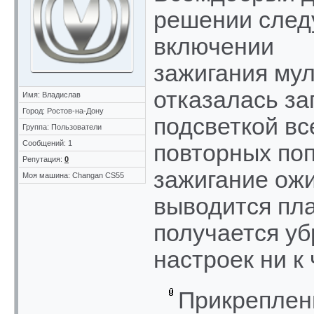
решении след
включении
зажигания му
отказалась за
Имя: Владислав
Город: Ростов-на-Дону
подсветкой вс
Группа: Пользователи
Сообщений: 1
повторных по
Репутация:
0
зажигание ожи
Моя машина: Changan CS55
выводится пл
получается уб
настроек ни к
Прикреплен