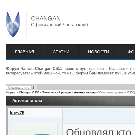
CHANGAN
Официальный Чанган клуб
ГЛАВНАЯ
СТАТЬИ
НОВОСТИ
ФО
Форум Чанган Changan CS55
приветствует вас Гость, Вы зарегист
интересуетесь этой машиной, то наш форум Вам поможет лучше узна
1
Страница
1
из
1
Форум
»
Changan CS55
»
Технический раздел
»
Автомагнитола
(Обновление прошивки CS55)
Автомагнитола
kuzy75
Обновлял кто