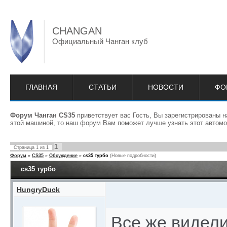
CHANGAN
Официальный Чанган клуб
ГЛАВНАЯ
СТАТЬИ
НОВОСТИ
ФО
Форум Чанган CS35
приветствует вас Гость, Вы зарегистрированы 
этой машиной, то наш форум Вам поможет лучше узнать этот автомо
1
Страница
1
из
1
Форум
»
CS35
»
Обсуждение
»
cs35 турбо
(Новые подробности)
cs35 турбо
HungryDuck
Все же видел