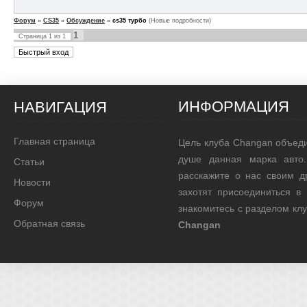
Форум
»
CS35
»
Обсуждение
»
cs35 турбо
(Новые подробности)
1
Страница
1
из
1
ИНФОРМАЦИЯ
НАВИГАЦИЯ
Главная страница
Цель клуба Changan объед
душе данная марка авто.
Статьи
расскажите о нас своим д
Новости
захотят присоединиться в
Форум
знакомитесь с разделом кл
Обратная связь
Changan