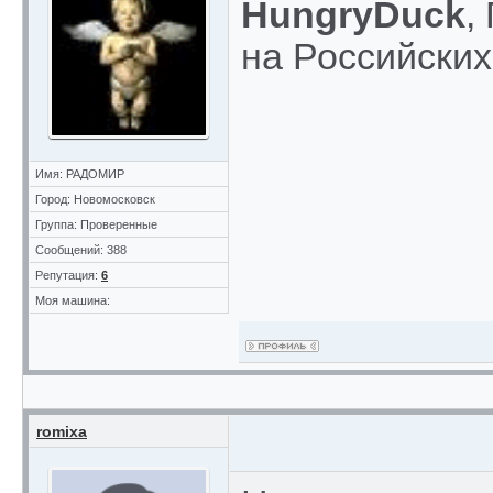
HungryDuck
,
на Российских
Имя: РАДОМИР
Город: Новомосковск
Группа: Проверенные
Сообщений: 388
Репутация:
6
Моя машина:
romixa