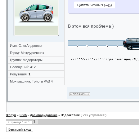
Цитата
SlavaNN
(
)
В этом вся проблема )
Имя: ОлегАндреевич
Город: Междуреченск
Группа: Модераторы
Сообщений: 412
Репутация:
1
Моя машина: Тойота РАВ 4
Форум
»
CS35
»
Доп оборудование
»
Подлокотник
(Всех устраивает?)
1
Страница
1
из
1