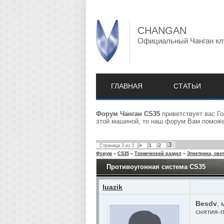
CHANGAN
Официальный Чанган кл
ГЛАВНАЯ
СТАТЬИ
Форум Чанган CS35
приветствует вас Го
этой машиной, то наш форум Вам поможет
3
Страница
3
из
3
«
1
2
Форум
»
CS35
»
Технический раздел
»
Электрика, свет
Противоугонная система CS35
luazik
Besdv
,
снятия-п