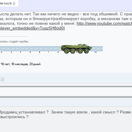
та
luazik
(
)
сла делать нет. Так как ничего не видно - все под обшивкой. С п
а, которым он и блокирует/разблокирует коробку, а механизм там о
аналога, точно не помню какой у меня:
http://www.youtube.com/watc
=player_embedded&v=Tuaz5H8od0I
лзать создаёт пробки.
 Продавец устанавливал ? Зачем такую взяли , какой смысл ? Разв
 выстроились ?