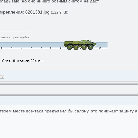
кладываю, но оно ничего ровным счетом не даст
икрепления:
6261381.jpg
(122.9 Kb)
лзать создаёт пробки.
твоем месте все-таки предъявил бы салону, это понижает защиту ав