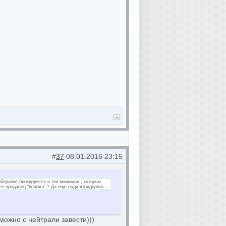
#
37
08.01.2016 23:15
ейтралке блокируется в тех машинах , которые
ё продавец "впарил" ? Да еще поди втридорого...
 можно с нейтрали завести)))