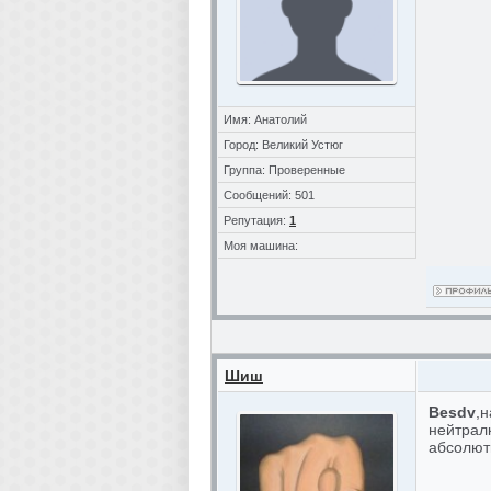
Имя: Анатолий
Город: Великий Устюг
Группа: Проверенные
Сообщений: 501
Репутация:
1
Моя машина:
Шиш
Besdv
,
нейтрал
абсолютн