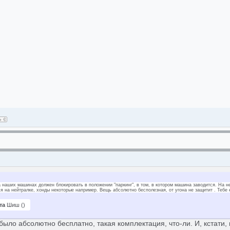
а наших машинах должен блокировать в положении "паркинг", в том, в котором машина заводится. На н
я на нейтралке, хонды некоторые например. Вещь абсолютно бесполезная, от угона не защитит . Тебе е
та
Шиш
(
)
 было абсолютно бесплатно, такая комплектация, что-ли. И, кстати,