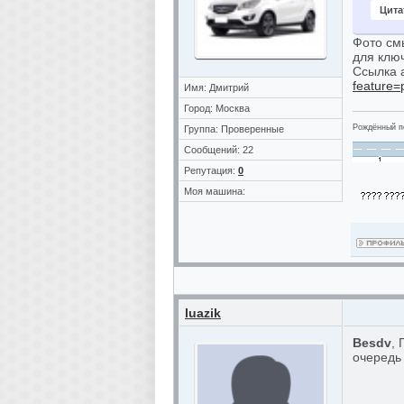
Цита
Фото смы
для ключ
Ссылка 
feature
Имя: Дмитрий
Город: Москва
Рождённый по
Группа: Проверенные
Сообщений: 22
Репутация:
0
Моя машина:
luazik
Besdv
,
очередь