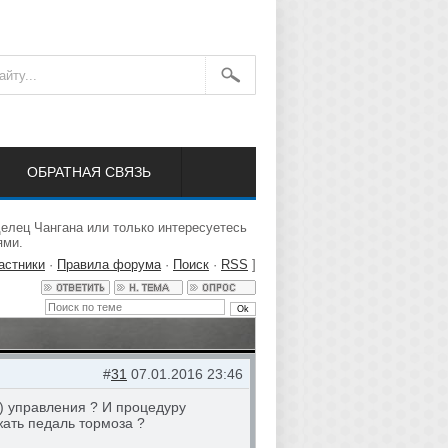
ОБРАТНАЯ СВЯЗЬ
елец Чангана или только интересуетесь
ями.
астники
·
Правила форума
·
Поиск
·
RSS
]
#
31
07.01.2016 23:46
и) управления ? И процедуру
жать педаль тормоза ?