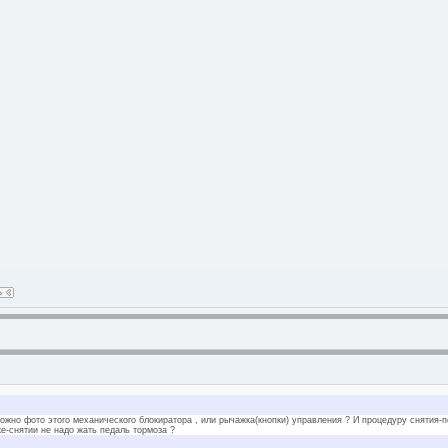
можно фото этого механического блокиратора , или рычажка(кнопки) управления ? И процедуру снятия-
е-снятии не надо жать педаль тормоза ?