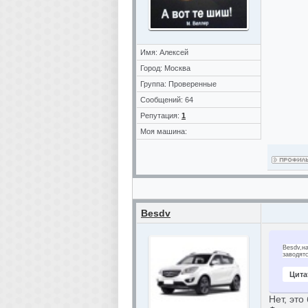
Имя: Алексей
Город: Москва
Группа: Проверенные
Сообщений: 64
Репутация:
1
Моя машина:
Besdv
Besdv,н
заводятс
Цита
Нет, это