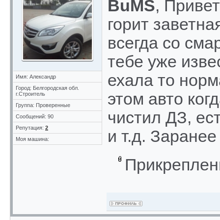
BuMS
, Привет
горит заветна
всегда со сма
тебе уже изве
ехала то норм
Имя: Александр
Город: Белгородская обл.
этом авто ког
г.Строитель
Группа: Проверенные
чистил ДЗ, ес
Сообщений: 90
Репутация:
2
и т.д. Заранее
Моя машина:
Прикреплен