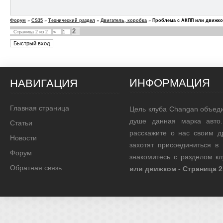
Форум
»
CS35
»
Технический раздел
»
Двигатель, коробка
»
Проблема с АКПП или движк
2
Страница
2
из
2
«
1
ИНФОРМАЦИЯ
НАВИГАЦИЯ
Главная страница
Цель клуба Changan объед
душе данная марка авто.
Статьи
расскажите о нас своим д
Новости
захотят присоединиться в
Форум
знакомитесь с разделом к
Обратная связь
или движком - Страница 