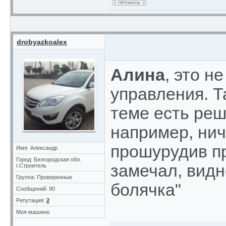
drobyazkoalex
Алина
, это н
управления. Т
теме есть реше
например, нич
прошурудив пр
Имя: Александр
Город: Белгородская обл.
замечал, видно
г.Строитель
Группа: Проверенные
болячка"
Сообщений: 90
Репутация:
2
Моя машина: