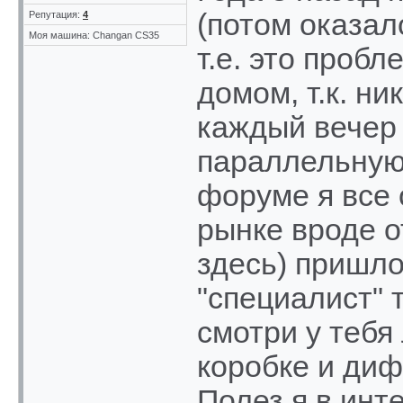
(потом оказал
Репутация:
4
Моя машина: Changan CS35
т.е. это проб
домом, т.к. ни
каждый вечер 
параллельную 
форуме я все 
рынке вроде о
здесь) пришлос
"специалист" 
смотри у тебя
коробке и диф
Полез я в инт