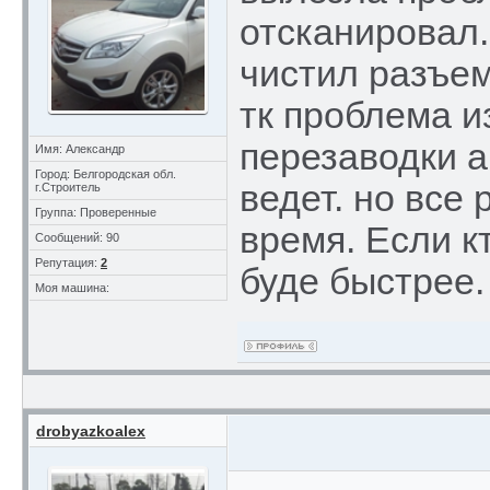
отсканировал.
чистил разъем
тк проблема и
перезаводки а
Имя: Александр
Город: Белгородская обл.
ведет. но все
г.Строитель
Группа: Проверенные
время. Если к
Сообщений: 90
Репутация:
2
буде быстрее.
Моя машина:
drobyazkoalex