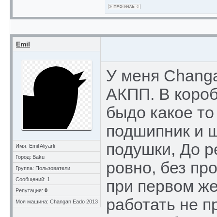
Emil
У меня Changa
АКПП. В короб
быдо какое то
подшипник и 
подушки, До 
Имя: Emil Aliyarli
Город: Baku
ровно, без пр
Группа: Пользователи
Сообщений: 1
при первом же
Репутация:
0
работать не п
Моя машина: Changan Eado 2013