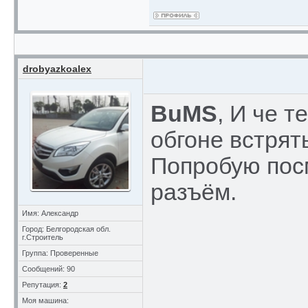
drobyazkoalex
BuMS
, И че т
обгоне встрят
Попробую посм
разъём.
Имя: Александр
Город: Белгородская обл.
г.Строитель
Группа: Проверенные
Сообщений: 90
Репутация:
2
Моя машина: