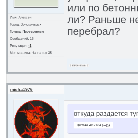
или по бетонн
ли? Раньше н
Имя: Алексей
Город: Волоколамск
перебрал?
Группа: Проверенные
Сообщений: 18
Репутация:
-1
Моя машина: Чанган цс 35
misha1976
откуда раздается ту
Цитата
Aleks84
(
)