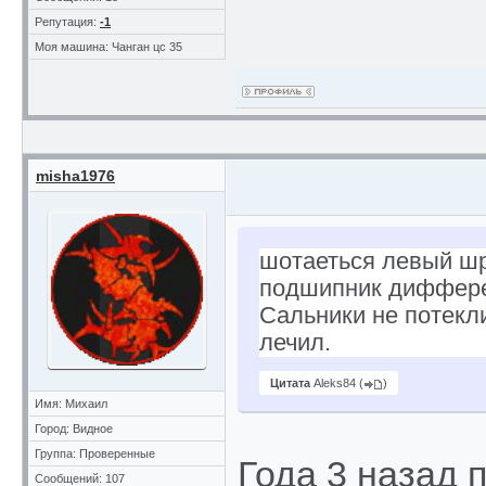
Репутация:
-1
Моя машина: Чанган цс 35
misha1976
шотаеться левый шр
подшипник диффере
Сальники не потекли
лечил.
Цитата
Aleks84
(
)
Имя: Михаил
Город: Видное
Группа: Проверенные
Года 3 назад 
Сообщений: 107