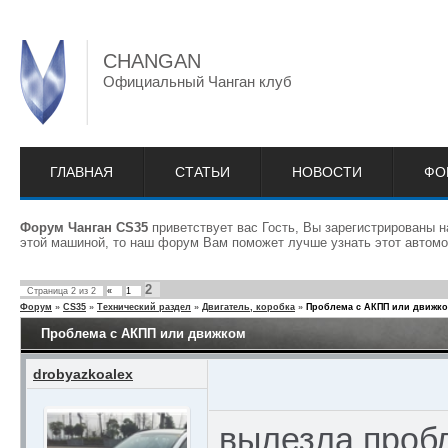
CHANGAN
Официальный Чанган клуб
ГЛАВНАЯ
СТАТЬИ
НОВОСТИ
ФО
Форум Чанган CS35
приветствует вас Гость, Вы зарегистрированы 
этой машиной, то наш форум Вам поможет лучше узнать этот автомо
2
Страница
2
из
2
«
1
Форум
»
CS35
»
Технический раздел
»
Двигатель, коробка
»
Проблема с АКПП или движк
Проблема с АКПП или движком
drobyazkoalex
вылезла пробл