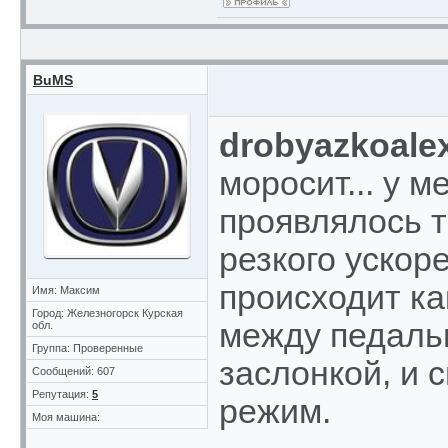
BuMS
drobyazkoale
моросит... у м
проявлялось т
резкого ускоре
происходит ка
Имя: Максим
Город: Железногорск Курская
между педалью
обл.
Группа: Проверенные
заслонкой, и 
Сообщений: 607
Репутация:
5
режим.
Моя машина: