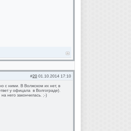
#
20
01.10.2014 17:10
о с ними. В Волжском их нет, в
ответ у офицала в Волгограде).
а него закончилась. ;-)