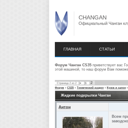
CHANGAN
Официальный Чанган кл
ГЛАВНАЯ
СТАТЬИ
Форум Чанган CS35
приветствует вас Го
этой машиной, то наш форум Вам поможет
2
Страница
2
из
2
«
1
Форум
»
CS35
»
Технический раздел
»
Кузов и салон
»
Жидкие подкрылки Чанган
Антон
Всем при
заводско