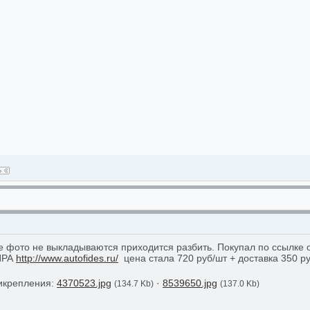
се фото не выкладываются приходится разбить. Покупал по ссылке 
ИРА
http://www.autofides.ru/
цена стала 720 руб/шт + доставка 350 р
икрепления:
4370523.jpg
·
8539650.jpg
(134.7 Kb)
(137.0 Kb)