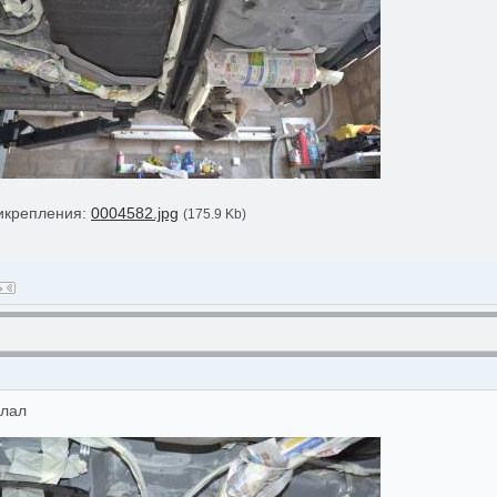
икрепления:
0004582.jpg
(175.9 Kb)
елал