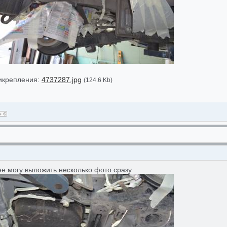
икрепления:
4737287.jpg
(124.6 Kb)
не могу выложить несколько фото сразу