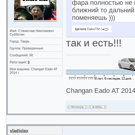
фара полностью не г
ближний то дальний 
поменяешь )))
Цитата
DakeTM
(
)
Имя: Станислав Николаевич
Субботин
так и есть!!!
Город: Тверь
Группа: Проверенные
Сообщений: 98
Репутация:
0
Моя машина: Changan Eado АТ
2014 г.
Changan Eado АТ 2014 
vladislav