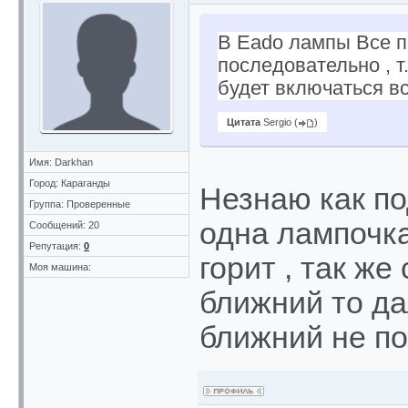
В Eado лампы Все п
последовательно , т
будет включаться в
Цитата
Sergio
(
)
Имя: Darkhan
Город: Караганды
Незнаю как по
Группа: Проверенные
одна лампочка
Сообщений: 20
Репутация:
0
горит , так же
Моя машина:
ближний то да
ближний не по