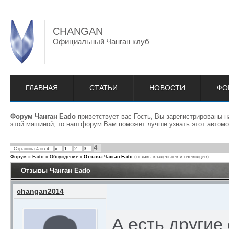
CHANGAN
Официальный Чанган клуб
ГЛАВНАЯ
СТАТЬИ
НОВОСТИ
ФО
Форум Чанган Eado
приветствует вас Гость, Вы зарегистрированы 
этой машиной, то наш форум Вам поможет лучше узнать этот автомо
4
Страница
4
из
4
«
1
2
3
Форум
»
Eado
»
Обсуждение
»
Отзывы Чанган Eado
(отзывы владельцев и очевидцев)
Отзывы Чанган Eado
changan2014
А есть другие