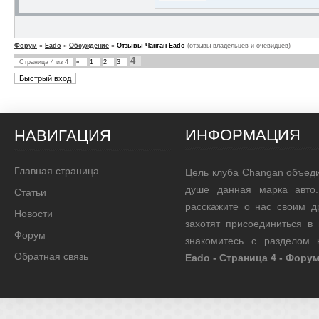
Форум
»
Eado
»
Обсуждение
»
Отзывы Чанган Eado
(отзывы владельцев и очевидцев)
4
Страница
4
из
4
«
1
2
3
ИНФОРМАЦИЯ
НАВИГАЦИЯ
Главная страница
Цель клуба Changan объед
душе данная марка авто.
Статьи
расскажите о нас своим д
Новости
захотят присоединиться в
Форум
знакомитесь с разделом
Обратная связь
Eado - Страница 4 - Фору