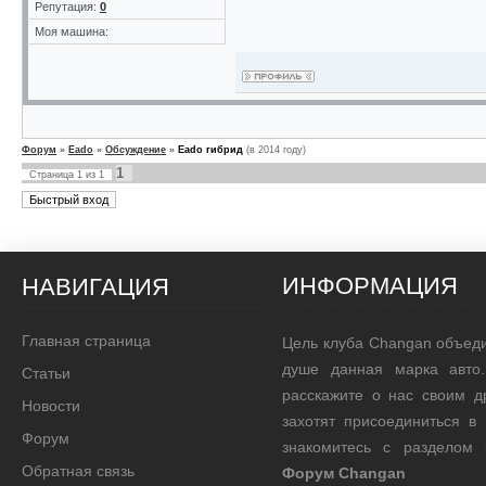
Репутация:
0
Моя машина:
Форум
»
Eado
»
Обсуждение
»
Eado гибрид
(в 2014 году)
1
Страница
1
из
1
ИНФОРМАЦИЯ
НАВИГАЦИЯ
Главная страница
Цель клуба Changan объед
душе данная марка авто.
Статьи
расскажите о нас своим д
Новости
захотят присоединиться в
Форум
знакомитесь с разделом
Обратная связь
Форум Changan