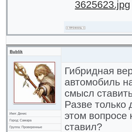
3625623.jpg
Bublik
Гибридная ве
автомобиль на
смысл ставить
Разве только 
этом вопросе 
Имя: Денис
Город: Самара
ставил?
Группа: Проверенные