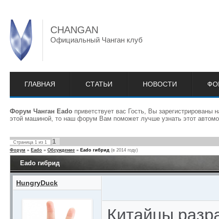
CHANGAN
Официальный Чанган клуб
ГЛАВНАЯ
СТАТЬИ
НОВОСТИ
ФО
Форум Чанган Eado
приветствует вас Гость, Вы зарегистрированы 
этой машиной, то наш форум Вам поможет лучше узнать этот автомо
1
Страница
1
из
1
Форум
»
Eado
»
Обсуждение
»
Eado гибрид
(в 2014 году)
Eado гибрид
HungryDuck
Китайцы разр