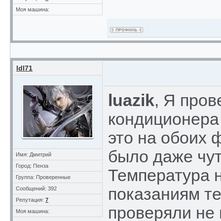
Моя машина:
ldl71
luazik
, Я про
кондиционера 
это на обоих 
было даже чу
Имя: Дмитрий
Город: Пенза
Температура 
Группа: Проверенные
показаниям те
Сообщений: 392
Репутация:
7
проверяли не 
Моя машина: