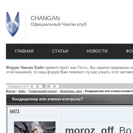
CHANGAN
Официальный Чанган клуб
ГЛАВНАЯ
СТАТЬИ
НОВОСТИ
ФО
Форум Чанган Eado
приветствует вас Гость, Вы зарегистрированы 
этой машиной, то наш форум Вам поможет лучше узнать этот автомо
2
Страница
2
из
3
«
1
3
»
Форум
»
Eado
»
Технический раздел
»
Электрика, свет
»
Кондиционер или климат-контро
Кондиционер или климат-контроль?
ldl71
moroz_off
, В