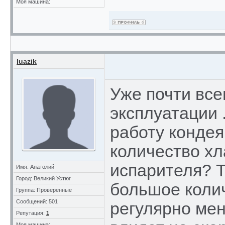
Моя машина:
luazik
Уже почти все
эксплуатации .
работу кондея 
количество хл
испарителя? Т
Имя: Анатолий
Город: Великий Устюг
большое колич
Группа: Проверенные
Сообщений: 501
регулярно мен
Репутация:
1
Моя машина: