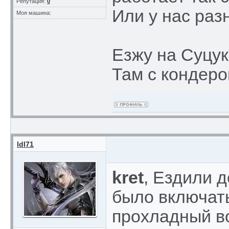
Репутация:
0
Или у нас раз
Моя машина:
Езжу на Суцук
Там с кондеро
ldl71
kret
, Ездили д
было включать
прохладный во