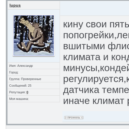
lupus
кину свои пят
попогрейки,ле
вшитыми флис
климата и кон
минусы,кондей
Имя: Александр
Город:
регулируется,
Группа: Проверенные
Сообщений: 25
датчика темпе
Репутация:
0
иначе климат 
Моя машина: