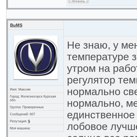
BuMS
Не знаю, у ме
температуре з
утром на рабо
регулятор те
нормально све
Имя: Максим
Город: Железногорск Курская
нормально, ме
обл.
Группа: Проверенные
единственное 
Сообщений: 607
Репутация:
5
лобовое лучше
Моя машина: