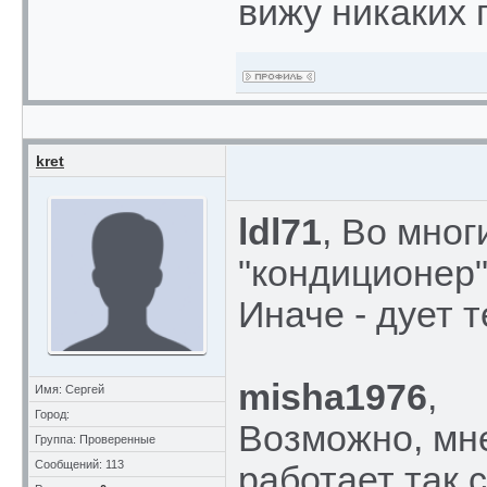
вижу никаких 
kret
ldl71
, Во мног
"кондиционер"
Иначе - дует 
misha1976
,
Имя: Сергей
Город:
Возможно, мне
Группа: Проверенные
Сообщений: 113
работает так 