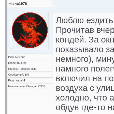
misha1976
Люблю ездить
Прочитав вче
кондей. За ок
показывало за
немного), мин
Имя: Михаил
Город: Видное
намного полег
Группа: Проверенные
Сообщений: 107
включил на по
Репутация:
4
воздуха с ули
Моя машина: Changan CS35
холодно, что 
обдув где-то н