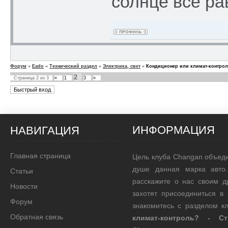
солнце все ра
Форум
»
Eado
»
Технический раздел
»
Электрика, свет
»
Кондиционер или климат-контро
2
Страница
2
из
3
«
1
3
»
ИНФОРМАЦИЯ
НАВИГАЦИЯ
Главная страница
Цель клуба Changan объед
душе данная марка авто.
Статьи
расскажите о нас своим д
Новости
захотят присоединиться в
Форум
знакомитесь с разделом 
Обратная связь
климат-контроль? - 