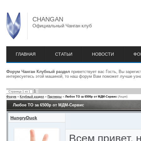
CHANGAN
Официальный Чанган клуб
ГЛАВНАЯ
СТАТЬИ
НОВОСТИ
ФО
Форум Чанган Клубный раздел
приветствует вас Гость, Вы зареги
интересуетесь этой машиной, то наш форум Вам поможет лучше узна
1
Страница
1
из
1
Форум
»
Клубный раздел
»
Партнеры
»
Любое ТО за 6500р от МДМ-Сервис
(Акция)
Любое ТО за 6500р от МДМ-Сервис
HungryDuck
Всем привет,