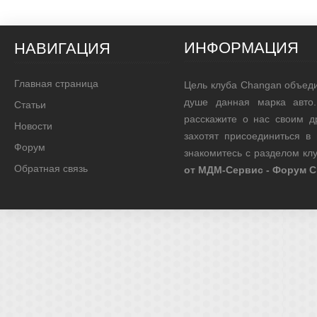
ИНФОРМАЦИЯ
НАВИГАЦИЯ
Главная страница
Цель клуба Changan объед
душе данная марка авто.
Статьи
расскажите о нас своим д
Новости
захотят присоединиться в
Форум
знакомитесь с разделом к
Обратная связь
от МДМ-Сервис - Форум 