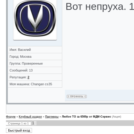
Вот непруха. 
Имя: Василий
Город: Москва
Группа: Проверенные
Сообщений: 13
Репутация:
2
Моя машина: Changan cs35
Форум
»
Клубный раздел
»
Партнеры
»
Любое ТО за 6500р от МДМ-Сервис
(Акция)
1
Страница
1
из
1