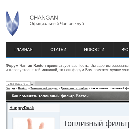
CHANGAN
Официальный Чанган клуб
ГЛАВНАЯ
СТАТЬИ
НОВОСТИ
ФО
Форум Чанган Raeton
приветствует вас Гость, Вы зарегистрированы
интересуетесь этой машиной, то наш форум Вам поможет лучше узна
1
Страница
1
из
1
Форум
»
Raeton
»
Технический раздел
»
Двигатель, коробка
»
Как поменять топливный фи
Как поменять топливный фильтр Раетон
HungryDuck
Топливный фильт