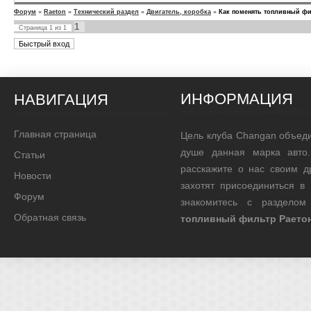
Форум
»
Raeton
»
Технический раздел
»
Двигатель, коробка
»
Как поменять топливный фи
1
Страница
1
из
1
ИНФОРМАЦИЯ
НАВИГАЦИЯ
Главная страница
Цель клуба Changan объед
душе данная марка авто.
Статьи
расскажите о нас своим д
Новости
захотят присоединиться в
Форум
знакомитесь с раздело
Обратная связь
топливный фильтр Раетон