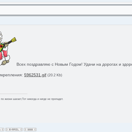
Всех поздравляю с Новым Годом! Удачи на дорогах и здор
икрепления:
5962531.gif
(20.2 Kb)
 по жизни шагает,Тот никогда и нигде не пропадет.