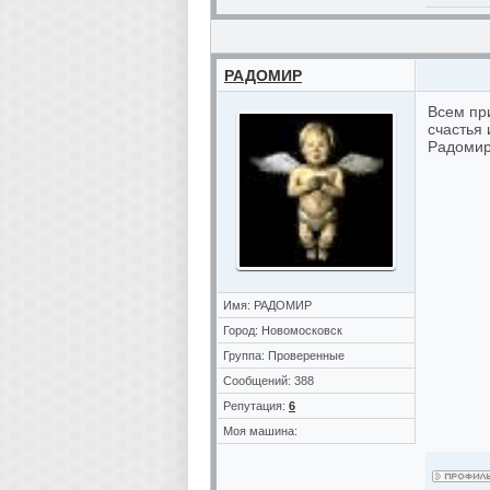
РАДОМИР
Всем пр
счастья
Радомир.
Имя: РАДОМИР
Город: Новомосковск
Группа: Проверенные
Сообщений: 388
Репутация:
6
Моя машина: