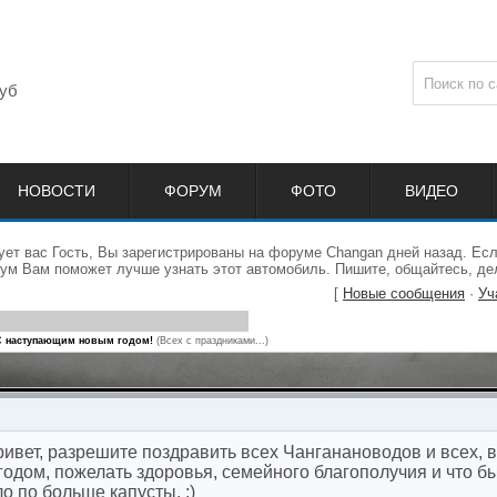
уб
НОВОСТИ
ФОРУМ
ФОТО
ВИДЕО
ет вас Гость, Вы зарегистрированы на форуме Changan дней назад. Ес
ум Вам поможет лучше узнать этот автомобиль. Пишите, общайтесь, де
[
Новые сообщения
·
Уч
С наступающим новым годом!
(Всех с праздниками...)
ивет, разрешите поздравить всех Чанганановодов и всех, 
одом, пожелать здоровья, семейного благополучия и что бы
о по больше капусты. :)