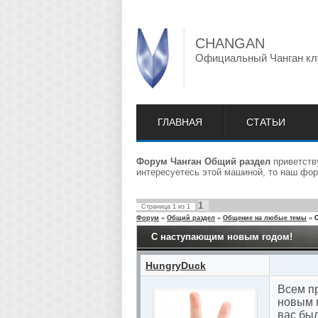
CHANGAN
Официальный Чанган кл
ГЛАВНАЯ
СТАТЬИ
Форум Чанган Общий раздел
приветству
интересуетесь этой машиной, то наш фор
1
Страница
1
из
1
Форум
»
Общий раздел
»
Общение на любые темы
»
С наступающим новым годом!
HungryDuck
Всем пр
новым г
вас был