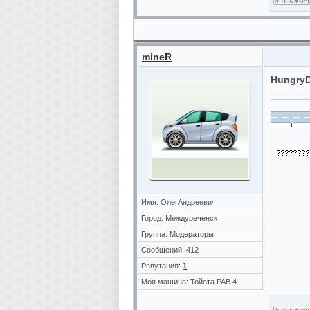
mineR
Hungry
Имя: ОлегАндреевич
Город: Междуреченск
Группа: Модераторы
Сообщений: 412
Репутация:
1
Моя машина: Тойота РАВ 4