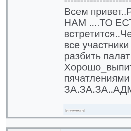
--------------------
Всем привет.
НАМ ....ТО Е
встретится..Ч
все участники
разбить палат
Хорошо_выпит
пячатлениями
ЗА.ЗА.ЗА..АДМ