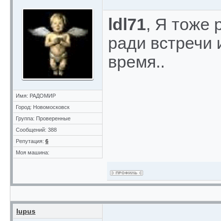
ldl71
, Я тоже 
ради встречи
время..
Имя: РАДОМИР
Город: Новомосковск
Группа: Проверенные
Сообщений: 388
Репутация:
6
Моя машина:
lupus