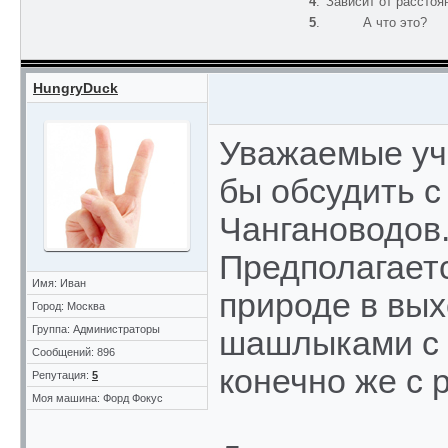
4
.
Зависит от расстоя
5
.
А что это?
HungryDuck
Уважаемые уча
бы обсудить с
Чангановодов
Предполагаетс
Имя: Иван
природе в вых
Город: Москва
Группа: Администраторы
шашлыками с 
Сообщений: 896
конечно же с 
Репутация:
5
Моя машина: Форд Фокус