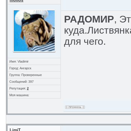
niollos
РАДОМИР
, Э
куда.Листвян
для чего.
Имя: Vladimir
Город: Ангарск
Группа: Проверенные
Сообщений: 397
Репутация:
2
Моя машина:
LimiT