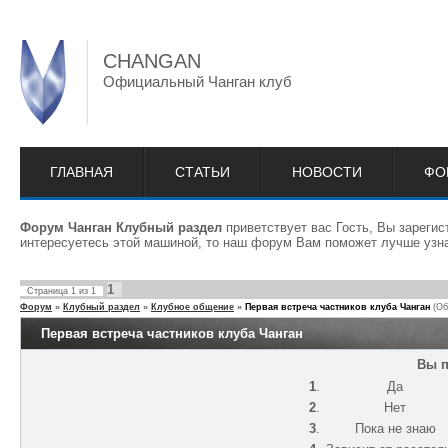
CHANGAN
Официальный Чанган клуб
ГЛАВНАЯ
СТАТЬИ
НОВОСТИ
ФО
Форум Чанган Клубный раздел
приветствует вас Гость, Вы зареги
интересуетесь этой машиной, то наш форум Вам поможет лучше узна
1
Страница
1
из
1
Форум
»
Клубный раздел
»
Клубное общение
»
Первая встреча частников клуба Чанган
(Об
Первая встреча частников клуба Чанган
Вы п
1
.
Да
2
.
Нет
3
.
Пока не знаю