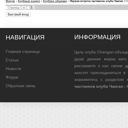
Форум
»
Клубный раздел
»
Клубное общение
»
Первая встреча частников клуба Чанган
(Об
1
Страница
1
из
1
ИНФОРМАЦИЯ
НАВИГАЦИЯ
Главная страница
Цель клуба Changan объед
душе данная марка авто.
Статьи
расскажите о нас своим д
Новости
захотят присоединиться в
Форум
знакомитесь с разделом
Обратная связь
частников клуба Чанган -