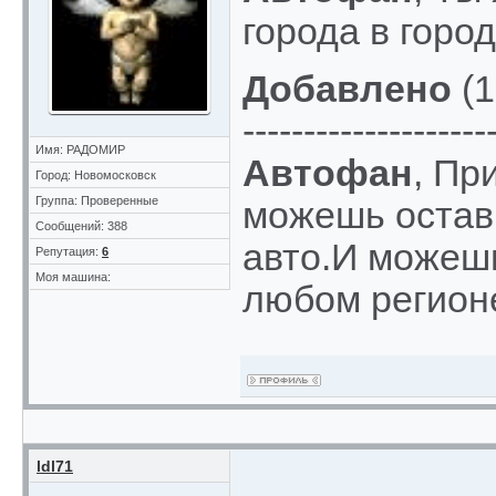
города в город
Добавлено
(1
--------------------
Имя: РАДОМИР
Автофан
, Пр
Город: Новомосковск
Группа: Проверенные
можешь остави
Сообщений: 388
авто.И можешь
Репутация:
6
Моя машина:
любом регионе
ldl71