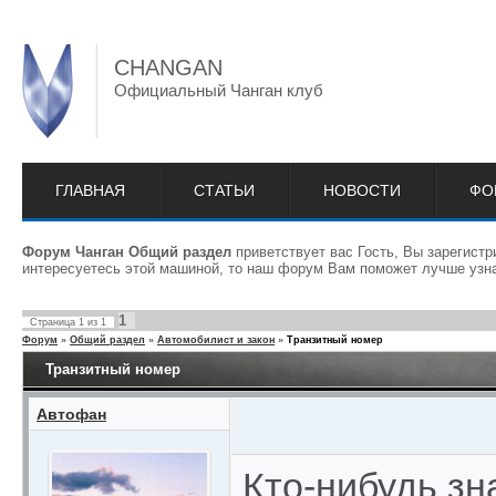
CHANGAN
Официальный Чанган клуб
ГЛАВНАЯ
СТАТЬИ
НОВОСТИ
ФО
Форум Чанган Общий раздел
приветствует вас Гость, Вы зарегист
интересуетесь этой машиной, то наш форум Вам поможет лучше узна
1
Страница
1
из
1
Форум
»
Общий раздел
»
Автомобилист и закон
»
Транзитный номер
Транзитный номер
Автофан
Кто-нибудь зн