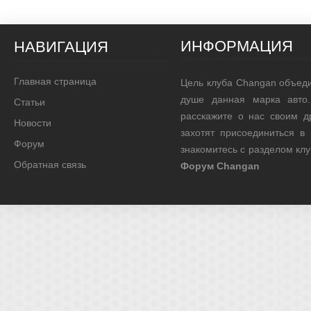
ИНФОРМАЦИЯ
НАВИГАЦИЯ
Главная страница
Цель клуба Changan объед
душе данная марка авто.
Статьи
расскажите о нас своим д
Новости
захотят присоединиться в
Форум
знакомитесь с разделом кл
Обратная связь
Форум Changan