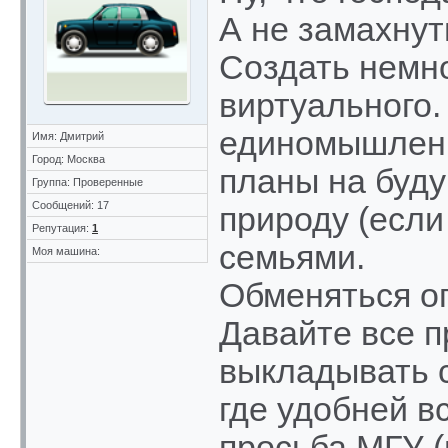
А не замахнут
Создать немно
виртуального.
единомышленн
Имя: Дмитрий
Город: Москва
планы на буд
Группа: Проверенные
Сообщений: 17
природу (если
Репутация:
1
семьями.
Моя машина:
Обменяться о
Давайте все п
выкладывать 
где удобней в
просьба МГУ (