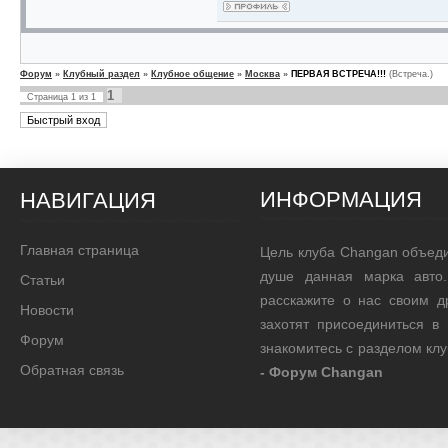
Форум
»
Клубный раздел
»
Клубное общение
»
Москва
»
ПЕРВАЯ ВСТРЕЧА!!!
(Встреча.)
1
Страница
1
из
1
ИНФОРМАЦИЯ
НАВИГАЦИЯ
Главная страница
Цель клуба Changan объед
душе данная марка авто.
Статьи
расскажите о нас своим д
Новости
захотят присоединиться в
Форум
знакомитесь с разделом кл
Обратная связь
- Форум Changan