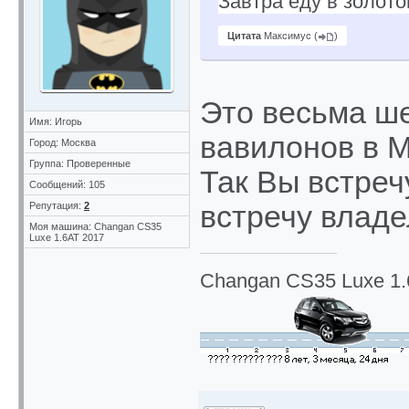
Завтра еду в золото
Цитата
Максимус
(
)
Это весьма ш
Имя: Игорь
вавилонов в М
Город: Москва
Группа: Проверенные
Так Вы встреч
Сообщений: 105
Репутация:
2
встречу владе
Моя машина: Changan CS35
Luxe 1.6AT 2017
Changan CS35 Luxe 1.