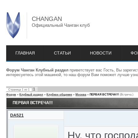
CHANGAN
Официальный Чанган клуб
ГЛАВНАЯ
СТАТЬИ
НОВОСТИ
ФО
Форум Чанган Клубный раздел
приветствует вас Гость, Вы зареги
интересуетесь этой машиной, то наш форум Вам поможет лучше узна
1
Страница
1
из
1
Форум
»
Клубный раздел
»
Клубное общение
»
Москва
»
ПЕРВАЯ ВСТРЕЧА!!!
(Встреча.)
ПЕРВАЯ ВСТРЕЧА!!!
DA521
Ну, что господ