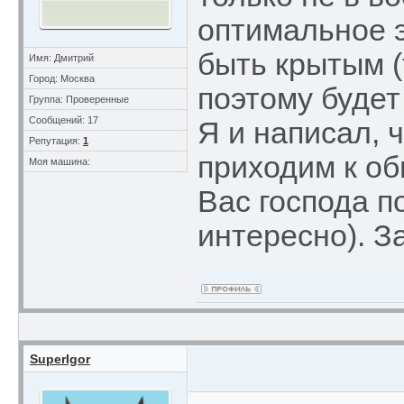
оптимальное э
быть крытым (
Имя: Дмитрий
Город: Москва
поэтому будет
Группа: Проверенные
Сообщений: 17
Я и написал, 
Репутация:
1
приходим к о
Моя машина:
Вас господа п
интересно). З
SuperIgor