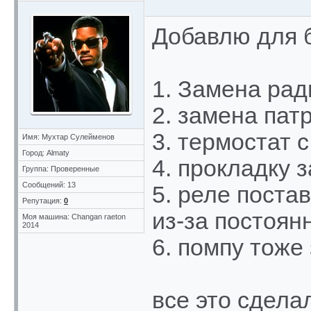
Добавлю для 
1. Замена рад
2. ⁠замена пат
3. ⁠термостат 
Имя: Мухтар Сулейменов
Город: Almaty
4. ⁠прокладку
Группа: Проверенные
Сообщений: 13
5. ⁠реле поста
Репутация:
0
из-за постоян
Моя машина: Changan raeton
2014
6. ⁠помпу тож
все это сделал