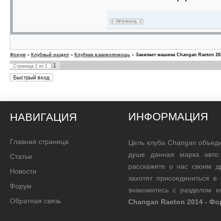
Форум
»
Клубный раздел
»
Клубная взаимопомощь
»
Закипает машина Changan Raeton 20
1
Страница
1
из
1
ИНФОРМАЦИЯ
НАВИГАЦИЯ
Главная страница
Цель клуба Changan объед
душе данная марка авто.
Статьи
расскажите о нас своим д
Новости
захотят присоединиться в
Форум
знакомитесь с разделом 
Обратная связь
Changan Raeton 2014 - Ф