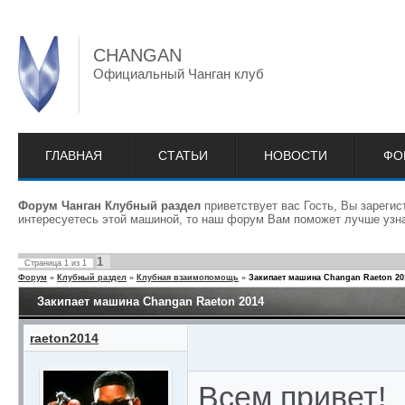
CHANGAN
Официальный Чанган клуб
ГЛАВНАЯ
СТАТЬИ
НОВОСТИ
ФО
Форум Чанган Клубный раздел
приветствует вас Гость, Вы зареги
интересуетесь этой машиной, то наш форум Вам поможет лучше узна
1
Страница
1
из
1
Форум
»
Клубный раздел
»
Клубная взаимопомощь
»
Закипает машина Changan Raeton 20
Закипает машина Changan Raeton 2014
raeton2014
Всем привет!