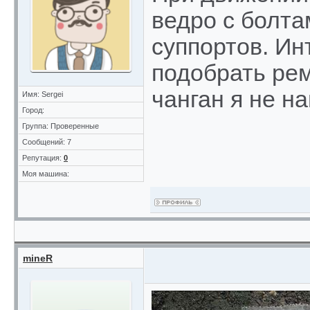
ведро с болт
суппортов. Ин
подобрать рем
чанган я не н
Имя: Sergei
Город:
Группа: Проверенные
Сообщений: 7
Репутация:
0
Моя машина:
mineR