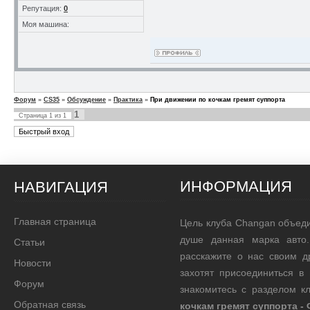
Репутация:
0
Моя машина:
Форум
»
CS35
»
Обсуждение
»
Практика
»
При движении по кочкам гремят суппорта
1
Страница
1
из
1
ИНФОРМАЦИЯ
НАВИГАЦИЯ
Главная страница
Цель клуба Changan объед
душе данная марка авто.
Статьи
расскажите о нас своим д
Новости
захотят присоединиться в
Форум
знакомитесь с разделом 
Обратная связь
кочкам гремят суппорта -