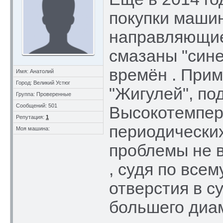
покупки машин
направляющие
смазаны "сине
времён . Прим
Имя: Анатолий
Город: Великий Устюг
"Жигулей", по
Группа: Проверенные
Сообщений: 501
Высокотемпер
Репутация:
1
периодических
Моя машина:
проблемы не в
, судя по всем
отверстия в с
большего диам