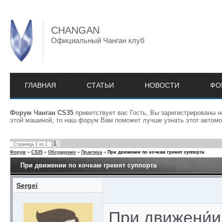
CHANGAN
Официальный Чанган клуб
ГЛАВНАЯ
СТАТЬИ
НОВОСТИ
ФО
Форум Чанган CS35
приветствует вас Гость, Вы зарегистрированы 
этой машиной, то наш форум Вам поможет лучше узнать этот автомо
1
Страница
1
из
1
Форум
»
CS35
»
Обсуждение
»
Практика
»
При движении по кочкам гремят суппорта
При движении по кочкам гремят суппорта
Sergei
При движени́и