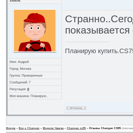
Странно..Сего
показывается 
Планирую купить.CS75
Имя: Андрей
Город: Москва
Группа: Проверенные
Сообщений: 7
Репутация:
0
Моя машина: Планирую..
Форум
»
Все о Changan
»
Модели Чанган
»
Changan cs95
»
Отзывы Changan CS95
(описани