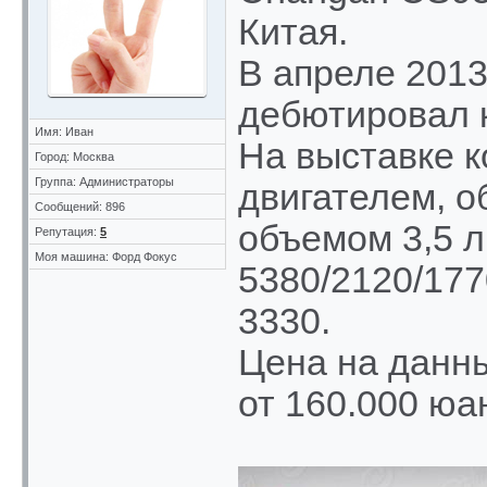
Китая.
В апреле 201
дебютировал к
Имя: Иван
На выставке 
Город: Москва
Группа: Администраторы
двигателем, 
Сообщений: 896
объемом 3,5 л
Репутация:
5
Моя машина: Форд Фокус
5380/2120/177
3330.
Цена на данн
от 160.000 юан