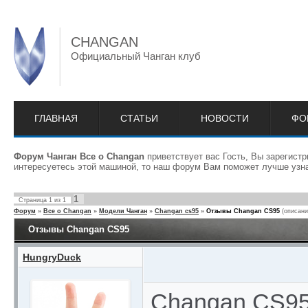
CHANGAN
Официальный Чанган клуб
ГЛАВНАЯ
СТАТЬИ
НОВОСТИ
ФО
Форум Чанган Все о Changan
приветствует вас Гость, Вы зарегист
интересуетесь этой машиной, то наш форум Вам поможет лучше узна
1
Страница
1
из
1
Форум
»
Все о Changan
»
Модели Чанган
»
Changan cs95
»
Отзывы Changan CS95
(описани
Отзывы Changan CS95
HungryDuck
Changan CS95