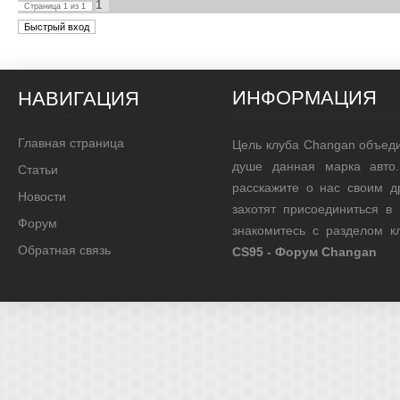
1
Страница
1
из
1
ИНФОРМАЦИЯ
НАВИГАЦИЯ
Главная страница
Цель клуба Changan объед
душе данная марка авто.
Статьи
расскажите о нас своим д
Новости
захотят присоединиться в
Форум
знакомитесь с разделом 
Обратная связь
CS95 - Форум Changan