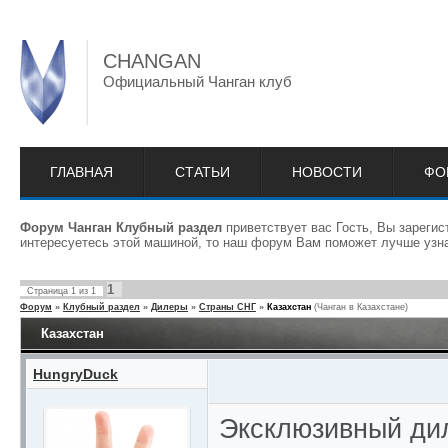
CHANGAN
Официальный Чанган клуб
ГЛАВНАЯ
СТАТЬИ
НОВОСТИ
ФО
Форум Чанган Клубный раздел
приветствует вас Гость, Вы зареги
интересуетесь этой машиной, то наш форум Вам поможет лучше узна
1
Страница
1
из
1
Форум
»
Клубный раздел
»
Дилеры
»
Страны СНГ
»
Казахстан
(Чанган в Казахстане)
Казахстан
HungryDuck
Эксклюзивный ди