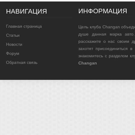
ИНФОРМАЦИЯ
НАВИГАЦИЯ
Главная страница
Цель клуба Changan объед
душе данная марка авто.
Статьи
расскажите о нас своим д
Новости
захотят присоединиться в
Форум
знакомитесь с разделом к
Обратная связь
Changan