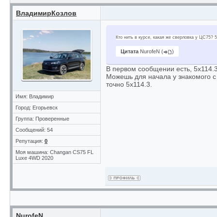
ВладимирКозлов
Кто нить в курсе, какая же сверловка у ЦС75? 5
Цитата
NurofeN
(
)
В первом сообщении есть, 5х114.3
Можешь для начала у знакомого с 
точно 5х114.3.
Имя: Владимир
Город: Егорьевск
Группа: Проверенные
Сообщений: 54
Репутация:
0
Моя машина: Changan CS75 FL
Luxe 4WD 2020
NurofeN