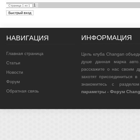
1
Страница
1
из
1
ИНФОРМАЦИЯ
НАВИГАЦИЯ
Главная страница
Цель клуба Changan объед
душе данная марка авто.
Статьи
расскажите о нас своим д
Новости
захотят присоединиться в
Форум
знакомитесь с раздел
Обратная связь
параметры - Форум Chan