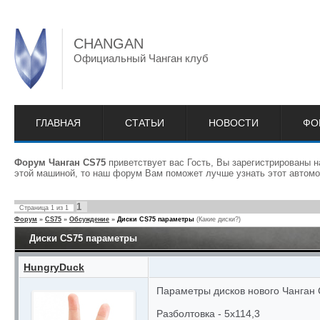
CHANGAN
Официальный Чанган клуб
ГЛАВНАЯ
СТАТЬИ
НОВОСТИ
ФО
Форум Чанган CS75
приветствует вас Гость, Вы зарегистрированы 
этой машиной, то наш форум Вам поможет лучше узнать этот автомо
1
Страница
1
из
1
Форум
»
CS75
»
Обсуждение
»
Диски CS75 параметры
(Какие диски?)
Диски CS75 параметры
HungryDuck
Параметры дисков нового Чанган
Разболтовка - 5x114,3