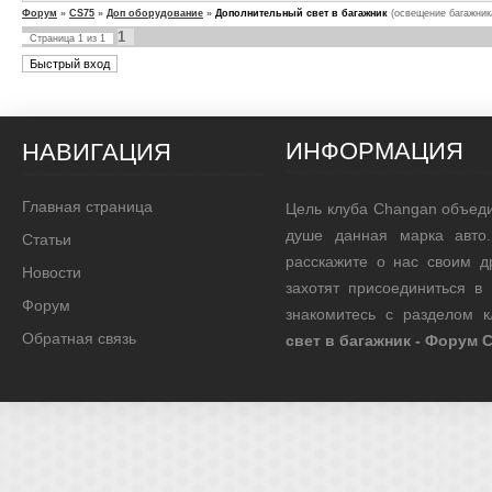
Форум
»
CS75
»
Доп оборудование
»
Дополнительный свет в багажник
(освещение багажник
1
Страница
1
из
1
ИНФОРМАЦИЯ
НАВИГАЦИЯ
Главная страница
Цель клуба Changan объед
душе данная марка авто.
Статьи
расскажите о нас своим д
Новости
захотят присоединиться в
Форум
знакомитесь с разделом 
Обратная связь
свет в багажник - Форум 