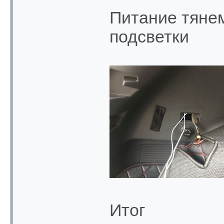
Питание тянем
подсветки
Итог