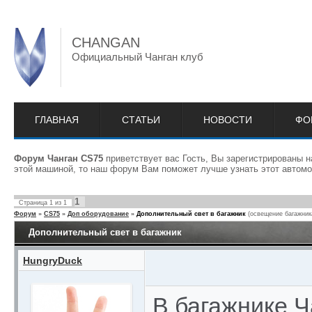
CHANGAN
Официальный Чанган клуб
ГЛАВНАЯ
СТАТЬИ
НОВОСТИ
ФО
Форум Чанган CS75
приветствует вас Гость, Вы зарегистрированы 
этой машиной, то наш форум Вам поможет лучше узнать этот автомо
1
Страница
1
из
1
Форум
»
CS75
»
Доп оборудование
»
Дополнительный свет в багажник
(освещение багажник
Дополнительный свет в багажник
HungryDuck
В багажнике Ч