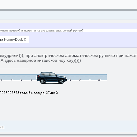
думает, почему? и может ли на это влиять электронный ручник?
та
HungryDuck
(
)
амудрили))), при электрическом автоматическом ручнике при нажати
 А здесь наверное китайское ноу хау)))))