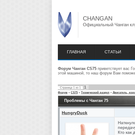
CHANGAN
Официальный Чанган кл
ГЛАВНАЯ
СТАТЬИ
Форум Чанган CS75
приветствует вас Го
этой машиной, то наш форум Вам поможет
1
Страница
1
из
1
Форум
»
CS75
»
Технический раздел
»
Двигатель, кор
Проблемы с Чанган 75
HungryDuck
Наткнулс
передачу
Кто как 