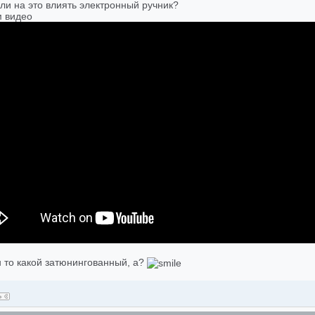
ли на это влиять электронный ручник?
 видео
н то какой затюнингованный, а?