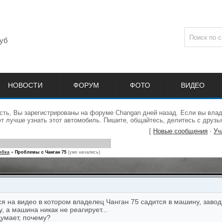
уб
НОВОСТИ
ФОРУМ
ФОТО
ВИДЕО
сть, Вы зарегистрированы на форуме Changan дней назад. Если вы влад
 лучше узнать этот автомобиль. Пишите, общайтесь, делитесь с друзь
[
Новые сообщения
·
Уч
обка
»
Проблемы с Чанган 75
(уже начались)
я на видео в котором владелец Чанган 75 садится в машину, завод
, а машина никак не реагирует...
думает, почему?