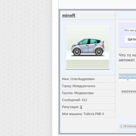
mineR
Кто как 
Цита
Что то н
автомат.
Имя: ОлегАндреевич
Город: Междуреченск
Группа: Модераторы
Сообщений: 412
Репутация:
1
Моя машина: Тойота РАВ 4