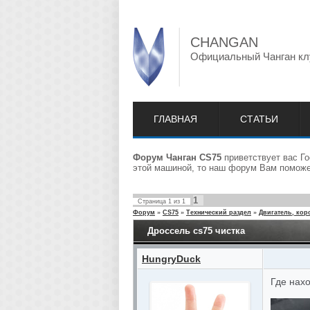
CHANGAN
Официальный Чанган кл
ГЛАВНАЯ
СТАТЬИ
Форум Чанган CS75
приветствует вас Го
этой машиной, то наш форум Вам поможет
1
Страница
1
из
1
Форум
»
CS75
»
Технический раздел
»
Двигатель, кор
Дроссель cs75 чистка
HungryDuck
Где нах