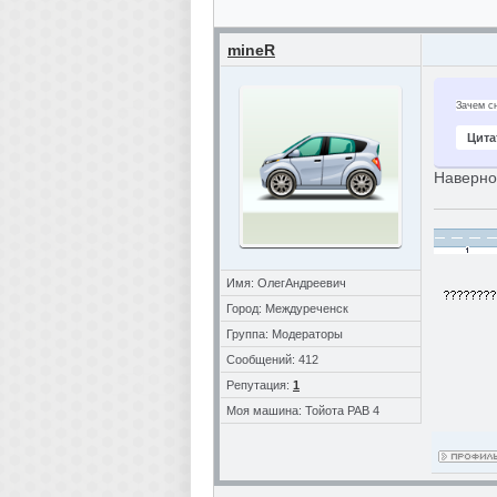
mineR
Зачем с
Цита
Наверное
Имя: ОлегАндреевич
Город: Междуреченск
Группа: Модераторы
Сообщений: 412
Репутация:
1
Моя машина: Тойота РАВ 4