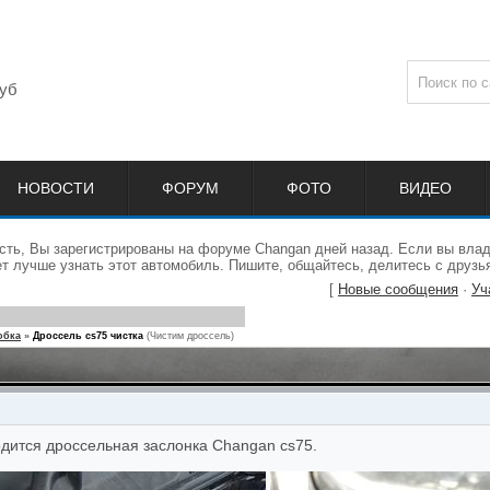
уб
НОВОСТИ
ФОРУМ
ФОТО
ВИДЕО
сть, Вы зарегистрированы на форуме Changan дней назад. Если вы влад
 лучше узнать этот автомобиль. Пишите, общайтесь, делитесь с друзь
[
Новые сообщения
·
Уч
обка
»
Дроссель cs75 чистка
(Чистим дроссель)
одится дроссельная заслонка Changan cs75.