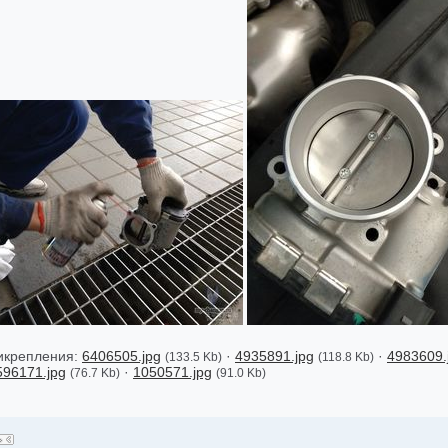
икрепления:
6406505.jpg
·
4935891.jpg
·
4983609.
(133.5 Kb)
(118.8 Kb)
596171.jpg
·
1050571.jpg
(76.7 Kb)
(91.0 Kb)