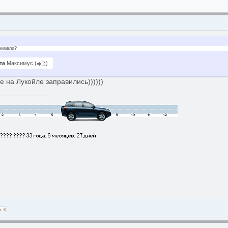
нимали?
та
Максимус
(
)
 на Лукойле заправились))))))