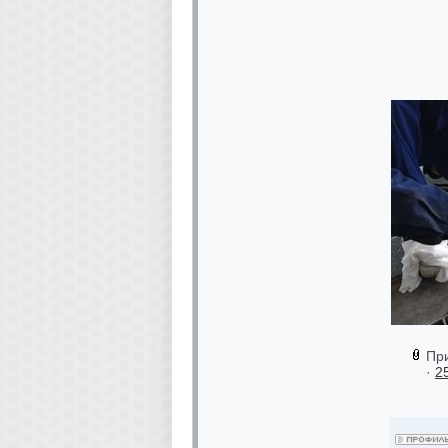
Пр
·
2