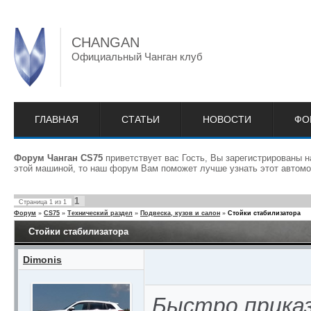
CHANGAN
Официальный Чанган клуб
ГЛАВНАЯ
СТАТЬИ
НОВОСТИ
ФО
Форум Чанган CS75
приветствует вас Гость, Вы зарегистрированы 
этой машиной, то наш форум Вам поможет лучше узнать этот автомо
1
Страница
1
из
1
Форум
»
CS75
»
Технический раздел
»
Подвеска, кузов и салон
»
Стойки стабилизатора
Стойки стабилизатора
Dimonis
Быстро приказ