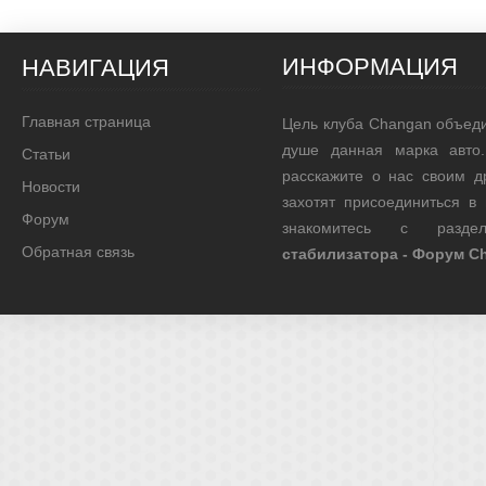
ИНФОРМАЦИЯ
НАВИГАЦИЯ
Главная страница
Цель клуба Changan объед
душе данная марка авто.
Статьи
расскажите о нас своим д
Новости
захотят присоединиться в
Форум
знакомитесь с раз
Обратная связь
стабилизатора - Форум C