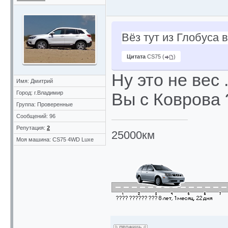
Вёз тут из Глобуса 
Цитата
CS75
(
)
Ну это не вес 
Имя: Дмитрий
Город: г.Владимир
Вы с Коврова 
Группа: Проверенные
Сообщений: 96
Репутация:
2
25000км
Моя машина: CS75 4WD Luxe