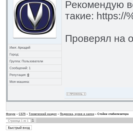
Рекомендую в
такие: http
Проверял на о
Имя: Аркадий
Город:
Группа: Пользователи
Сообщений: 1
Репутация:
0
Моя машина:
Форум
»
CS75
»
Технический раздел
»
Подвеска, кузов и салон
»
Стойки стабилизатора
1
Страница
1
из
1