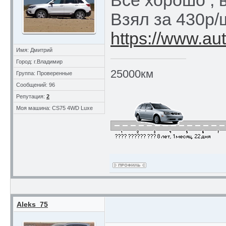
Все хорошо , 
Взял за 430р/
https://www.au
Имя: Дмитрий
Город: г.Владимир
25000км
Группа: Проверенные
Сообщений: 96
Репутация:
2
Моя машина: CS75 4WD Luxe
Aleks_75