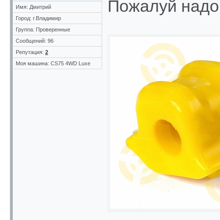
Пожалуй надо 
Имя: Дмитрий
Город: г.Владимир
Группа: Проверенные
Сообщений: 96
Репутация:
2
Моя машина: CS75 4WD Luxe