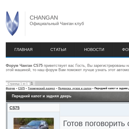
CHANGAN
Официальный Чанган клуб
ГЛАВНАЯ
СТАТЬИ
НОВОСТИ
ФО
Форум Чанган CS75
приветствует вас Гость, Вы зарегистрированы 
этой машиной, то наш форум Вам поможет лучше узнать этот автомо
1
Страница
1
из
1
Форум
»
CS75
»
Технический раздел
»
Подвеска, кузов и салон
»
Передний капот и задняя
Передний капот и задняя дверь
CS75
Готов поговорить