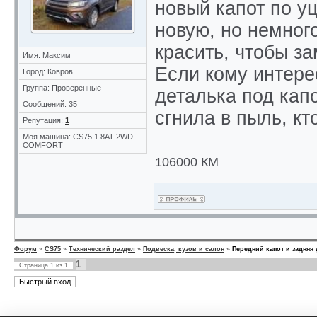
новый капот по уц
новую, но немног
красить, чтобы з
Имя: Максим
Если кому интере
Город: Ковров
Группа: Проверенные
деталька под капо
Сообщений: 35
сгнила в пыль, к
Репутация:
1
Моя машина: CS75 1.8AT 2WD
COMFORT
106000 КМ
Форум
»
CS75
»
Технический раздел
»
Подвеска, кузов и салон
»
Передний капот и задняя
1
Страница
1
из
1