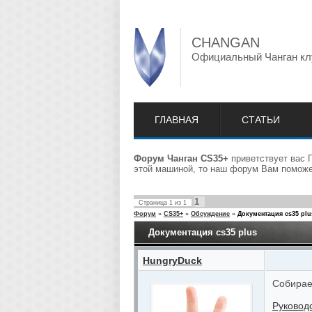
CHANGAN
Официальный Чанган кл
ГЛАВНАЯ
СТАТЬИ
Форум Чанган CS35+
приветствует вас 
этой машиной, то наш форум Вам поможет
1
Страница
1
из
1
Форум
»
CS35+
»
Обсуждение
»
Документация cs35 plu
Документация cs35 plus
HungryDuck
Собирае
Руковод