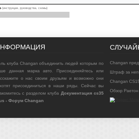
s
(инструкции, руководства, схемы)
ИНФОРМАЦИЯ
СЛУЧАЙ
Changan пред
ль клуба Changan объединить людей которым по
уше данная марка авто. Присоединяйтесь или
Штраф за неп
сскажите о нас своим друзьям и возможно они
Changan CS15
хотят присоединиться в наши ряды. Сейчас вы
Обзор Раетон
акомитесь с разделом клуба
Документация cs35
us - Форум Changan