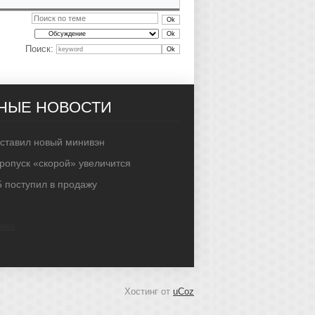
Поиск:
НЫЕ НОВОСТИ
ставил новый минивэн
ропуск «скорой» увеличится
 поступил в продажу
Хостинг от
uCoz