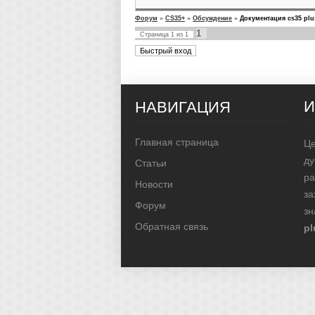
Форум
»
CS35+
»
Обсуждение
»
Документация cs35 plu
1
Страница
1
из
1
НАВИГАЦИЯ
Главная страница
Це
д
Статьи
ра
Новости
за
Форум
зн
Обратная связь
pl