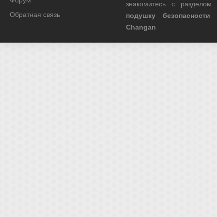
Форум
знакомитесь с разделом
Обратная связь
подушку безопасности
Changan