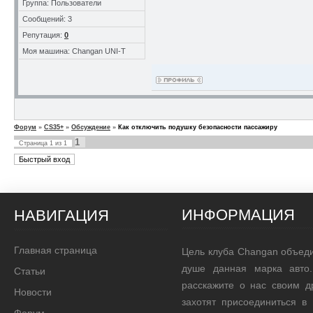
Группа: Пользователи
Сообщений: 3
Репутация:
0
Моя машина: Changan UNI-T
Форум
»
CS35+
»
Обсуждение
»
Как отключить подушку безопасности пассажиру
1
Страница
1
из
1
ИНФОРМАЦИЯ
НАВИГАЦИЯ
Главная страница
Цель клуба Changan объед
душе данная марка авто.
Статьи
расскажите о нас своим д
Новости
захотят присоединиться в