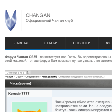
CHANGAN
Официальный Чанган клуб
ГЛАВНАЯ
СТАТЬИ
НОВОСТИ
ФО
Форум Чанган CS35+
приветствует вас Гость, Вы зарегистрированы
этой машиной, то наш форум Вам поможет лучше узнать этот автомо
1
Страница
1
из
1
Форум
»
CS35+
»
Обсуждение
»
Часы(время)
(Сбиваются ежедневно, как того избежать.)
Часы(время)
Kerosin7777
Часы(время) сбиваются ежедневн
настраваются сами. Но на следую
блютуз - часы синхронизируются 