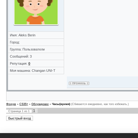
Имя: Aleks Berin
Город:
Группа: Пользователи
Сообщений: 3
Репутация:
0
Моя машина: Changan UNI-T
Форум
»
CS35+
»
Обсуждение
»
Часы(время)
(Сбиваются ежедневно, как того избежать.)
1
Страница
1
из
1