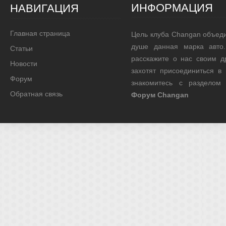
ИНФОРМАЦИЯ
НАВИГАЦИЯ
Главная страница
Цель клуба Changan объед
душе данная марка авто.
Статьи
расскажите о нас своим д
Новости
захотят присоединиться в
Форум
знакомитесь с раздело
Обратная связь
Форум Changan