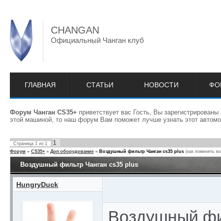
CHANGAN
Официальный Чанган клуб
ГЛАВНАЯ
СТАТЬИ
НОВОСТИ
ФО
Форум Чанган CS35+
приветствует вас Гость, Вы зарегистрированы
этой машиной, то наш форум Вам поможет лучше узнать этот автомо
1
Страница
1
из
1
Форум
»
CS35+
»
Доп оборудование
»
Воздушный фильтр Чанган cs35 plus
(как поменять в
Воздушный фильтр Чанган cs35 plus
HungryDuck
Воздушный фи