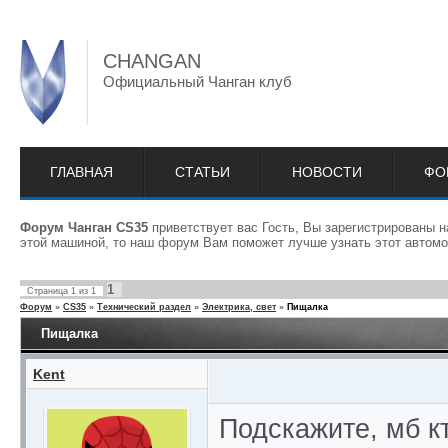
CHANGAN
Официальный Чанган клуб
ГЛАВНАЯ
СТАТЬИ
НОВОСТИ
ФО
Форум Чанган CS35
приветствует вас Гость, Вы зарегистрированы 
этой машиной, то наш форум Вам поможет лучше узнать этот автомо
1
Страница
1
из
1
Форум
»
CS35
»
Технический раздел
»
Электрика, свет
»
Пищалка
Пищалка
Kent
Подскажите, мб к