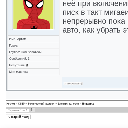
неё при включени
писк в такт мигае
непрерывно пока 
авто, как убрать 
Имя: Артём
Город:
Группа: Пользователи
Сообщений: 1
Репутация:
0
Моя машина:
Форум
»
CS35
»
Технический раздел
»
Электрика, свет
»
Пищалка
1
Страница
1
из
1