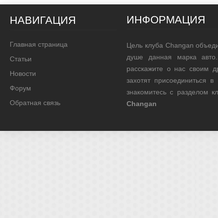
ИНФОРМАЦИЯ
НАВИГАЦИЯ
Главная страница
Цель клуба Changan объед
душе данная марка авто.
Статьи
расскажите о нас своим д
Новости
захотят присоединиться в
Форум
знакомитесь с разделом 
Обратная связь
Changan