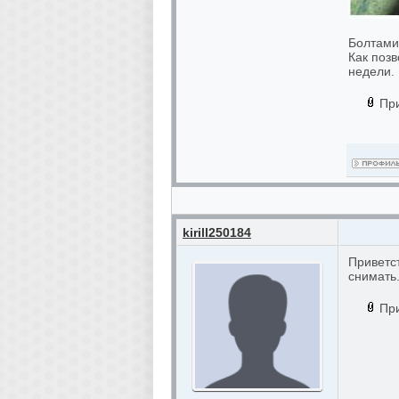
Болтами
Как поз
недели.
Пр
kirill250184
Приветс
снимать
Пр