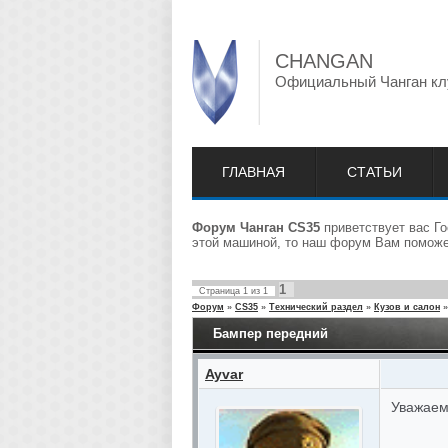
CHANGAN
Официальный Чанган кл
ГЛАВНАЯ
СТАТЬИ
Форум Чанган CS35
приветствует вас Го
этой машиной, то наш форум Вам поможет
1
Страница
1
из
1
Форум
»
CS35
»
Технический раздел
»
Кузов и салон
»
Бампер передний
Ayvar
Уважаем