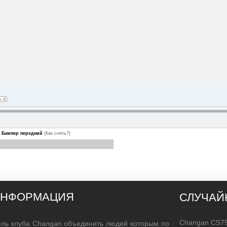
Бампер передний
(Как снять?)
ИНФОРМАЦИЯ
СЛУЧАЙ
Changan CS75
ль клуба Changan объединить людей которым по