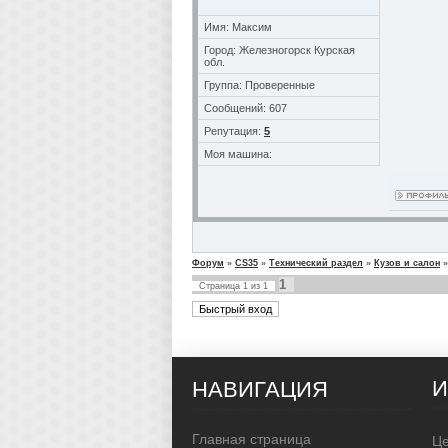
Имя: Максим
Город: Железногорск Курская
обл.
Группа: Проверенные
Сообщений: 607
Репутация:
5
Моя машина:
Форум
»
CS35
»
Технический раздел
»
Кузов и салон
»
1
Страница
1
из
1
НАВИГАЦИЯ
Главная страница
Це