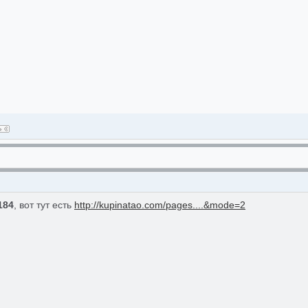
0184
, вот тут есть
http://kupinatao.com/pages....&mode=2