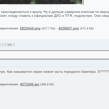
 присоединяеться к крылу. Ну и дальше наверное клипсам по верх
вонят, поеду ставить к официалам ДХО и ПТФ, подсмотрю. Они ож
икрепления:
6820444.png
·
4038697.png
(417.7 Kb)
(471.4 Kb)
тую. Как называется серая нижня часть переднего бампера. S?????
.
икрепления:
4073346.jpg
(366.6 Kb)