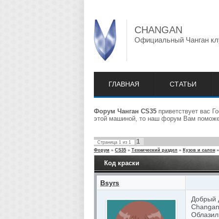
CHANGAN
Официальный Чанган кл
ГЛАВНАЯ
СТАТЬИ
Форум Чанган CS35
приветствует вас Го
этой машиной, то наш форум Вам поможет
1
Страница
1
из
1
Форум
»
CS35
»
Технический раздел
»
Кузов и салон
»
Код краски
Bsyrs
Добрый д
Changan
Облазил