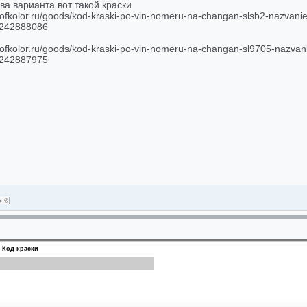
а варианта вот такой краски
profkolor.ru/goods/kod-kraski-po-vin-nomeru-na-changan-slsb2-nazvani
242888086
profkolor.ru/goods/kod-kraski-po-vin-nomeru-na-changan-sl9705-nazvani
242887975
Код краски