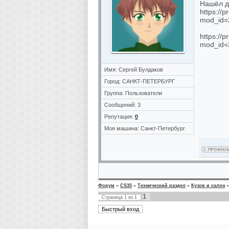
Нашёл дв
https://
mod_id=
https://
mod_id=
Имя: Сергей Булдаков
Город: САНКТ-ПЕТЕРБУРГ
Группа: Пользователи
Сообщений: 3
Репутация:
0
Моя машина: Санкт-Петербург
Форум
»
CS35
»
Технический раздел
»
Кузов и салон
»
1
Страница
1
из
1