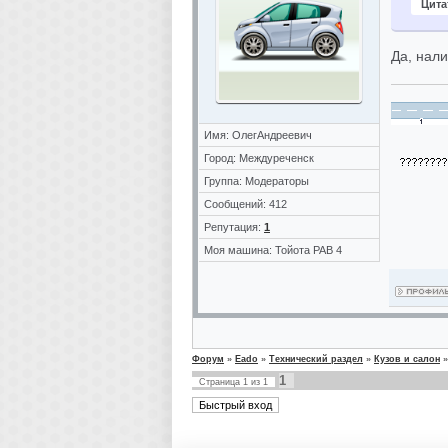
Цита
Да, нал
Имя: ОлегАндреевич
Город: Междуреченск
Группа: Модераторы
Сообщений: 412
Репутация:
1
Моя машина: Тойота РАВ 4
Форум
»
Eado
»
Технический раздел
»
Кузов и салон
»
1
Страница
1
из
1