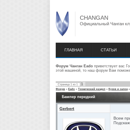
CHANGAN
Официальный Чанган кл
ГЛАВНАЯ
СТАТЬИ
Форум Чанган Eado
приветствует вас Го
этой машиной, то наш форум Вам поможет
1
Страница
1
из
1
Форум
»
Eado
»
Технический раздел
»
Кузов и салон
»
Бампер передний
Gerbert
Всем при
Подскажи