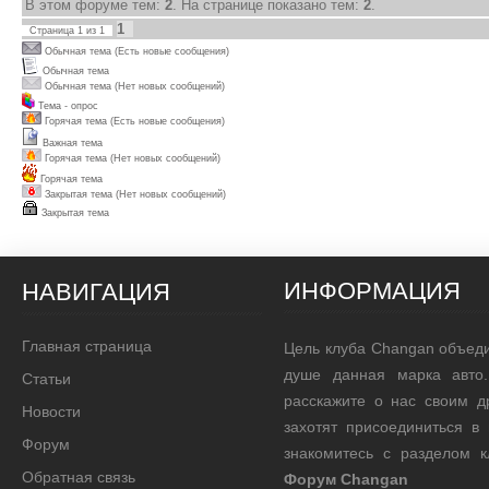
В этом форуме тем:
2
. На странице показано тем:
2
.
1
Страница
1
из
1
Обычная тема (Есть новые сообщения)
Обычная тема
Обычная тема (Нет новых сообщений)
Тема - опрос
Горячая тема (Есть новые сообщения)
Важная тема
Горячая тема (Нет новых сообщений)
Горячая тема
Закрытая тема (Нет новых сообщений)
Закрытая тема
ИНФОРМАЦИЯ
НАВИГАЦИЯ
Главная страница
Цель клуба Changan объед
душе данная марка авто.
Статьи
расскажите о нас своим д
Новости
захотят присоединиться в
Форум
знакомитесь с разделом 
Обратная связь
Форум Changan