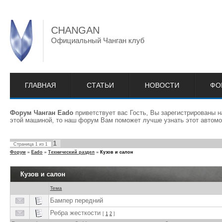
CHANGAN
Официальный Чанган клуб
ГЛАВНАЯ
СТАТЬИ
НОВОСТИ
ФО
Форум Чанган Eado
приветствует вас Гость, Вы зарегистрированы 
этой машиной, то наш форум Вам поможет лучше узнать этот автомо
1
Страница
1
из
1
Форум
»
Eado
»
Технический раздел
»
Кузов и салон
Кузов и салон
Тема
Бампер передний
Ребра жесткости
[
1
2
]