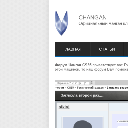
CHANGAN
Официальный Чанган кл
ГЛАВНАЯ
СТАТЬИ
Форум Чанган CS35
приветствует вас Го
этой машиной, то наш форум Вам поможет
2
Страница
2
из
2
«
1
Форум
»
CS35
»
Технический раздел
»
Заглохла второй
Заглохла второй раз.....
niklojj
сигналк