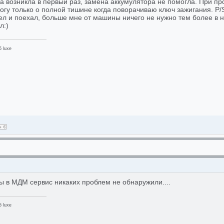
 возникла в первый раз, замена аккумулятора не помогла. При про
огу только о полной тишине когда поворачиваю ключ зажигания. P/
сел и поехал, больше мне от машины ничего не нужно тем более в 
л:)
 luxe
 в МДМ сервис никаких проблем не обнаружили....
 luxe