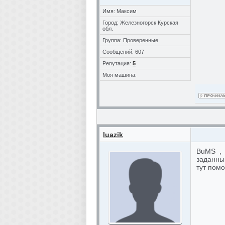
Имя: Максим
Город: Железногорск Курская
обл.
Группа: Проверенные
Сообщений: 607
Репутация:
5
Моя машина:
luazik
BuMS , в
заданным
тут помо