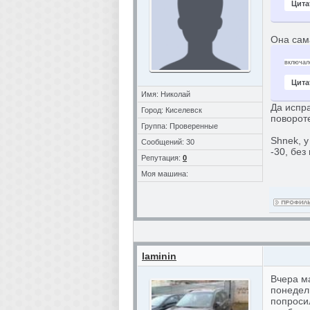
Цита
Она сам
включалс
Цита
Имя: Николай
Да испра
Город: Киселевск
поворот
Группа: Проверенные
Shnek, у
Сообщений: 30
-30, без
Репутация:
0
Моя машина:
laminin
Вчера м
понедель
попроси