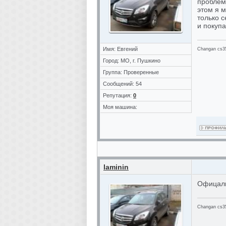
проблема
этом я м
только 
и покупа
Имя: Евгений
Changan cs35
Город: МО, г. Пушкино
Группа: Проверенные
Сообщений: 54
Репутация:
0
Моя машина:
laminin
Офицалы
Changan cs35