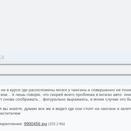
я не в курсе где расположены мозги у чангана и совершенно не пон
ом... я лишь говорю, что скорей всего проблема в мозгах авто. они
т снова соображать... фигурально выражаясь, в моем случае это б
тя вы знаете, думаю все же я видел где они стоят на чангане и залит
чистителем
икрепления:
9900456.jpg
(152.2 Kb)