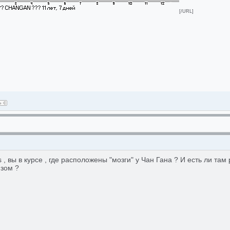
[/URL]
, вы в курсе , где расположены "мозги" у Чан Гана ? И есть ли там
зом ?