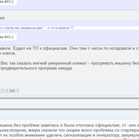
та
tlt83
(
)
ая.
я стартер при заведенном двиг. " - и что исправили ??
та
tlt83
(
)
вили. Ездил на ТО к официалам. Они там с часок по колдовали и 
е ключа.
 Вас так сказать мягкий умеренный климат - прогревать машину без
 предварительного прогрева никуда.
ашина без проблем завялась и была отогнана официалам, от них 
ник-вторник, вчера сказали что скорее всего проблема со стартер
л их особое внимание уделить сигнализации и генератору, аккумул