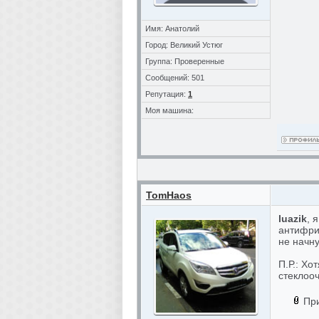
Имя: Анатолий
Город: Великий Устюг
Группа: Проверенные
Сообщений: 501
Репутация:
1
Моя машина:
TomHaos
luazik
, 
антифриз
не начну
П.Р.: Хо
стеклоо
Пр