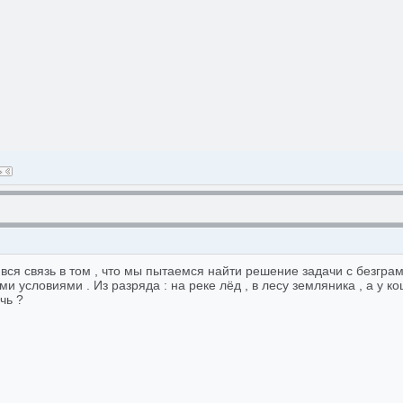
ся связь в том , что мы пытаемся найти решение задачи с безграм
и условиями . Из разряда : на реке лёд , в лесу земляника , а у кош
чь ?