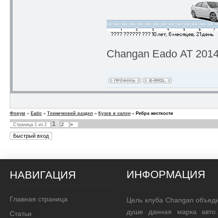
Changan Eado АТ 2014 
Форум
»
Eado
»
Технический раздел
»
Кузов и салон
»
Ребра жесткости
1
Страница
1
из
2
2
»
ИНФОРМАЦИЯ
НАВИГАЦИЯ
Главная страница
Цель клуба Changan объед
душе данная марка авто.
Статьи