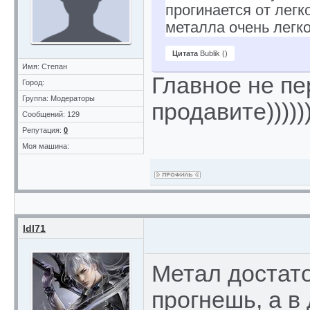
прогинается от легк
металла очень легко
Цитата
Bublik
(
)
Имя: Степан
Главное не п
Город:
Группа: Модераторы
продавите))))))
Сообщений: 129
Репутация:
0
Моя машина:
ldl71
Метал достато
прогнешь, а в