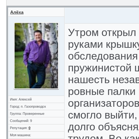
Алёха
Утром открыл 
руками крышку
обследования
пружинистой 
нашесть неза
ровные палки 
Имя: Алексей
организаторов
Город: п. Газопроводск
смогло выйти,
Группа: Проверенные
Сообщений: 9
долго объясня
Репутация:
0
трудом. Во ка
Моя машина: