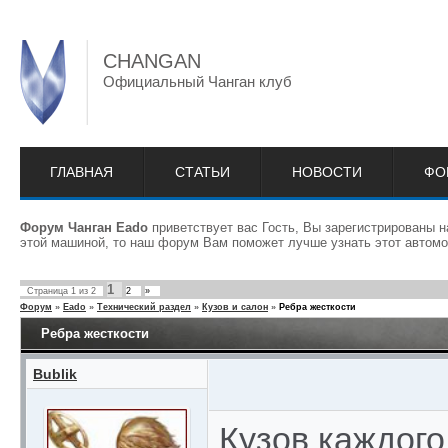
CHANGAN
Официальный Чанган клуб
ГЛАВНАЯ
СТАТЬИ
НОВОСТИ
ФО
Форум Чанган Eado
приветствует вас Гость, Вы зарегистрированы 
этой машиной, то наш форум Вам поможет лучше узнать этот автомо
1
Страница
1
из
2
2
»
Форум
»
Eado
»
Технический раздел
»
Кузов и салон
»
Ребра жесткости
Ребра жесткости
Bublik
Кузов каждого