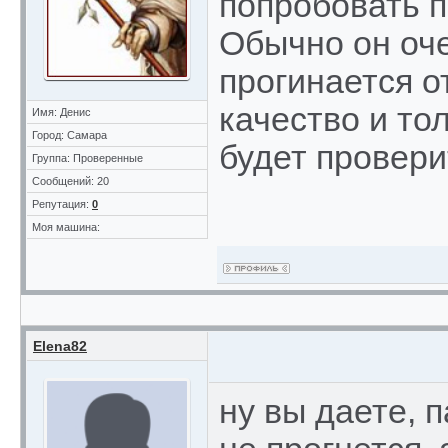
попробовать п
Обычно он оче
прогинается от
качество и то
Имя: Денис
Город: Самара
будет провери
Группа: Проверенные
Сообщений: 20
Репутация:
0
Моя машина:
Elena82
ну вы даете, 