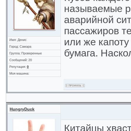
называемые ре
аварийной си
пассажиров те
или же капоту
Имя: Денис
Город: Самара
бумага. Наско
Группа: Проверенные
Сообщений: 20
Репутация:
0
Моя машина:
HungryDuck
Китайцы хваст