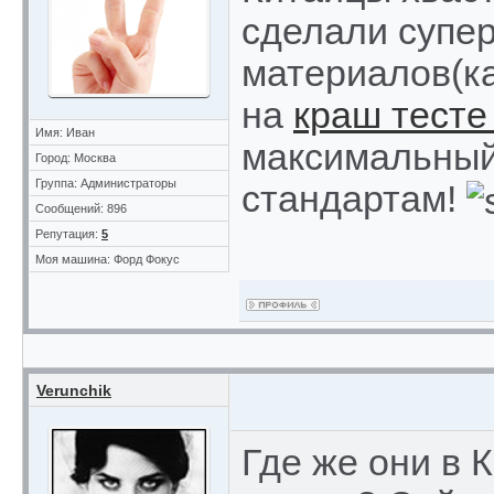
сделали супер
материалов(ка
на
краш тесте
Имя: Иван
максимальный 
Город: Москва
Группа: Администраторы
стандартам!
Сообщений: 896
Репутация:
5
Моя машина: Форд Фокус
Verunchik
Где же они в 