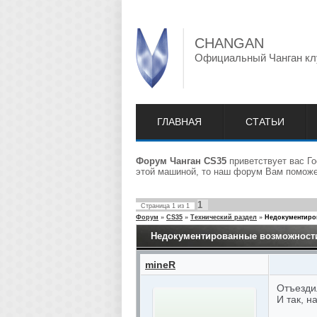
CHANGAN
Официальный Чанган кл
ГЛАВНАЯ
СТАТЬИ
Форум Чанган CS35
приветствует вас Го
этой машиной, то наш форум Вам поможет
1
Страница
1
из
1
Форум
»
CS35
»
Технический раздел
»
Недокументиро
Недокументированные возможност
mineR
Отъездил
И так, н