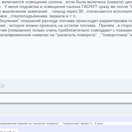
 , включается освещение салона , если была включена (нажата) це
 . У меня подсветка и освещение салона ГАСНУТ сразу же после "в
е выключения зажигания , секунд через 30 , отключаются исполн
вок , стеклоподъёмники, зеркала и т. п.
обнулении" показаний расхода топлива происходит корректировка п
ие , которое можно проехать на остатке топлива . Причём , в стор
тчик (показания) только очень приблизительно совпадают с показа
ратковременном нажатии на "указатель поворота" , "поворотники" ми
ковременном нажатии на "указатель поворота" , "поворотники" мигают 3 - 4 раза .