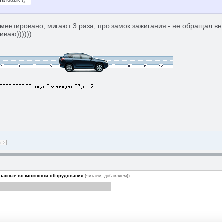
та
luazik
(
)
ментировано, мигают 3 раза, про замок зажигания - не обращал вн
ваю))))))
ванные возможности оборудования
(читаем, добавляем))