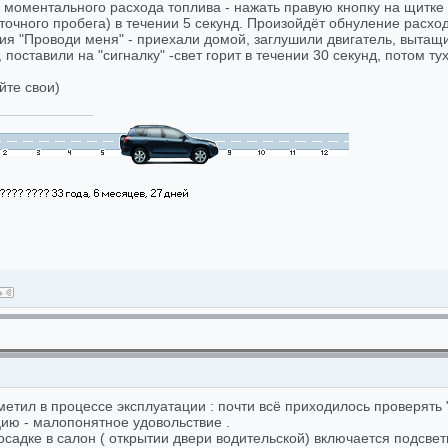
с моментального расхода топлива - нажать правую кнопку на щитке
точного пробега) в течении 5 секунд. Произойдёт обнуление расхо
ция "Проводи меня" - приехали домой, заглушили двигатель, вытащ
поставили на "сигналку" -свет горит в течении 30 секунд, потом тух
йте свои)
метил в процессе эксплуатации : почти всё приходилось проверять 
цию - малопонятное удовольствие .
осадке в салон ( открытии двери водительской) включается подсвет