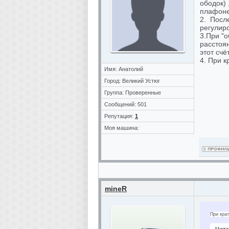
ободок)
плафоне
2. Посл
регулиро
3.При "
расстоян
этот счё
4. При к
Имя: Анатолий
Город: Великий Устюг
Группа: Проверенные
Сообщений: 501
Репутация:
1
Моя машина:
mineR
При крат