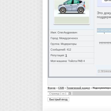
Цита
Это доку
поддержи
Имя: ОлегАндреевич
Город: Междуреченск
Группа: Модераторы
Сообщений: 412
Репутация:
1
Моя машина: Тойота РАВ 4
Форум
»
CS35
»
Технический раздел
»
Недокументиро
1
Страница
1
из
1