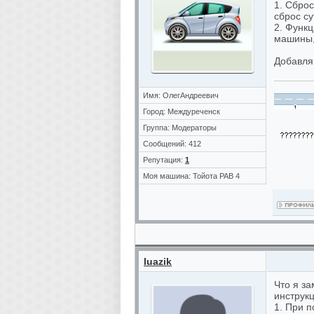
1. Сбро
сброс су
2. Функ
машины, 
Добавля
Имя: ОлегАндреевич
Город: Междуреченск
Группа: Модераторы
Сообщений: 412
Репутация:
1
Моя машина: Тойота РАВ 4
luazik
Что я за
инструк
1. При п